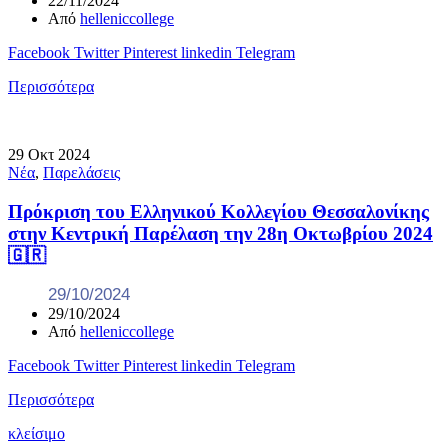
22/11/2024
Από
helleniccollege
Facebook
Twitter
Pinterest
linkedin
Telegram
Περισσότερα
29
Οκτ
2024
Νέα
,
Παρελάσεις
Πρόκριση του Ελληνικού Κολλεγίου Θεσσαλονίκης
στην Κεντρική Παρέλαση την 28η Οκτωβρίου 2024
🇬🇷
29/10/2024
29/10/2024
Από
helleniccollege
Facebook
Twitter
Pinterest
linkedin
Telegram
Περισσότερα
κλείσιμο