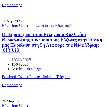
Περισσότερα
10
Απρ
2025
Νέα
,
Παρελάσεις
,
Το Σχολείο στο Εξωτερικό
Οι Σημαιοφόροι του Ελληνικού Κολλεγίου
Θεσσαλονίκης πίσω από τους Εύζωνες στην Εθνική
μας Παρέλαση στη 5η Λεωφόρο της Νέας Υόρκης
🇬🇷🇺🇸
10/04/2025
11/04/2025
Από
helleniccollege
Facebook
Twitter
Pinterest
linkedin
Telegram
Περισσότερα
26
Μαρ
2025
Νέα
,
Παρελάσεις