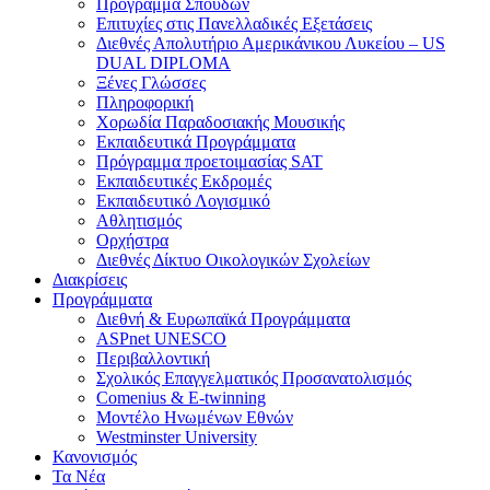
Πρόγραμμα Σπουδών
Επιτυχίες στις Πανελλαδικές Εξετάσεις
Διεθνές Απολυτήριο Αμερικάνικου Λυκείου – US
DUAL DIPLOMA
Ξένες Γλώσσες
Πληροφορική
Χορωδία Παραδοσιακής Μουσικής
Εκπαιδευτικά Προγράμματα
Πρόγραμμα προετοιμασίας SAT
Εκπαιδευτικές Εκδρομές
Εκπαιδευτικό Λογισμικό
Αθλητισμός
Ορχήστρα
Διεθνές Δίκτυο Οικολογικών Σχολείων
Διακρίσεις
Προγράμματα
Διεθνή & Ευρωπαϊκά Προγράμματα
ASPnet UNESCO
Περιβαλλοντική
Σχολικός Επαγγελματικός Προσανατολισμός
Comenius & E-twinning
Μοντέλο Ηνωμένων Εθνών
Westminster University
Κανονισμός
Τα Νέα