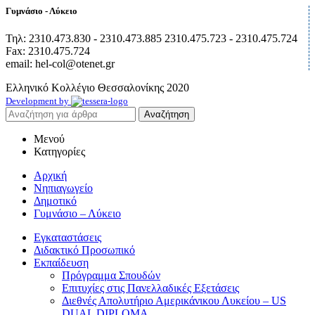
Γυμνάσιο - Λύκειο
Τηλ: 2310.473.830 - 2310.473.885 2310.475.723 - 2310.475.724
Fax: 2310.475.724
email: hel-col@otenet.gr
Ελληνικό Κολλέγιο Θεσσαλονίκης
2020
Development by
Αναζήτηση
Μενού
Κατηγορίες
Αρχική
Νηπιαγωγείο
Δημοτικό
Γυμνάσιο – Λύκειο
Εγκαταστάσεις
Διδακτικό Προσωπικό
Εκπαίδευση
Πρόγραμμα Σπουδών
Επιτυχίες στις Πανελλαδικές Εξετάσεις
Διεθνές Απολυτήριο Αμερικάνικου Λυκείου – US
DUAL DIPLOMA