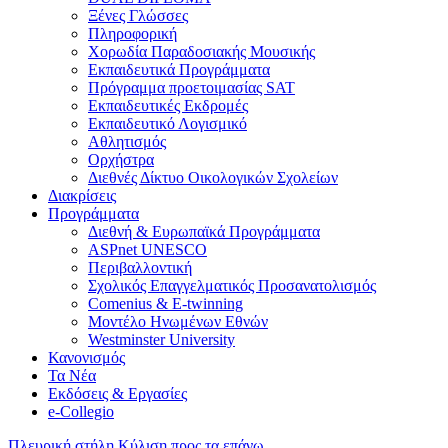
Ξένες Γλώσσες
Πληροφορική
Χορωδία Παραδοσιακής Μουσικής
Εκπαιδευτικά Προγράμματα
Πρόγραμμα προετοιμασίας SAT
Εκπαιδευτικές Εκδρομές
Εκπαιδευτικό Λογισμικό
Αθλητισμός
Ορχήστρα
Διεθνές Δίκτυο Οικολογικών Σχολείων
Διακρίσεις
Προγράμματα
Διεθνή & Ευρωπαϊκά Προγράμματα
ASPnet UNESCO
Περιβαλλοντική
Σχολικός Επαγγελματικός Προσανατολισμός
Comenius & E-twinning
Μοντέλο Ηνωμένων Εθνών
Westminster University
Κανονισμός
Τα Νέα
Εκδόσεις & Εργασίες
e-Collegio
Πλευρική στήλη
Κύλιση προς τα επάνω