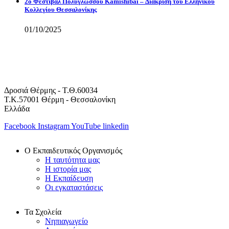
2ο Φεστιβάλ Πολύγλωσσου Kamishibaï – Διάκριση του Ελληνικού
Κολλεγίου Θεσσαλονίκης
01/10/2025
Δροσιά Θέρμης - Τ.Θ.60034
Τ.Κ.57001 Θέρμη - Θεσσαλονίκη
Ελλάδα
Facebook
Instagram
YouTube
linkedin
Ο Εκπαιδευτικός Οργανισμός
Η ταυτότητα μας
Η ιστορία μας
Η Εκπαίδευση
Οι εγκαταστάσεις
Τα Σχολεία
Νηπιαγωγείο