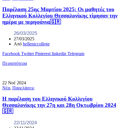
Παρέλαση 25ης Μαρτίου 2025: Οι μαθητές του
Ελληνικού Κολλεγίου Θεσσαλονίκης τίμησαν την
ημέρα με περηφάνια🇬🇷
26/03/2025
27/03/2025
Από
helleniccollege
Facebook
Twitter
Pinterest
linkedin
Telegram
Περισσότερα
22
Νοέ
2024
Νέα
,
Παρελάσεις
Η παρέλαση του Ελληνικού Κολλεγίου
Θεσσαλονίκης την 27η και 28η Οκτωβρίου 2024
🇬🇷
22/11/2024