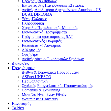
Πρόγραμμα Σπουδών
Επιτυχίες στις Πανελλαδικές Εξετάσεις
Διεθνές Απολυτήριο Αμερικάνικου Λυκείου – US
DUAL DIPLOMA
Ξένες Γλώσσες
Πληροφορική
Χορωδία Παραδοσιακής Μουσικής
Εκπαιδευτικά Προγράμματα
Πρόγραμμα προετοιμασίας SAT
Εκπαιδευτικές Εκδρομές
Εκπαιδευτικό Λογισμικό
Αθλητισμός
Ορχήστρα
Διεθνές Δίκτυο Οικολογικών Σχολείων
Διακρίσεις
Προγράμματα
Διεθνή & Ευρωπαϊκά Προγράμματα
ASPnet UNESCO
Περιβαλλοντική
Σχολικός Επαγγελματικός Προσανατολισμός
Comenius & E-twinning
Μοντέλο Ηνωμένων Εθνών
Westminster University
Κανονισμός
Τα Νέα