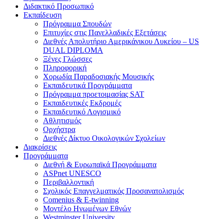
Διδακτικό Προσωπικό
Εκπαίδευση
Πρόγραμμα Σπουδών
Επιτυχίες στις Πανελλαδικές Εξετάσεις
Διεθνές Απολυτήριο Αμερικάνικου Λυκείου – US
DUAL DIPLOMA
Ξένες Γλώσσες
Πληροφορική
Χορωδία Παραδοσιακής Μουσικής
Εκπαιδευτικά Προγράμματα
Πρόγραμμα προετοιμασίας SAT
Εκπαιδευτικές Εκδρομές
Εκπαιδευτικό Λογισμικό
Αθλητισμός
Ορχήστρα
Διεθνές Δίκτυο Οικολογικών Σχολείων
Διακρίσεις
Προγράμματα
Διεθνή & Ευρωπαϊκά Προγράμματα
ASPnet UNESCO
Περιβαλλοντική
Σχολικός Επαγγελματικός Προσανατολισμός
Comenius & E-twinning
Μοντέλο Ηνωμένων Εθνών
Westminster University