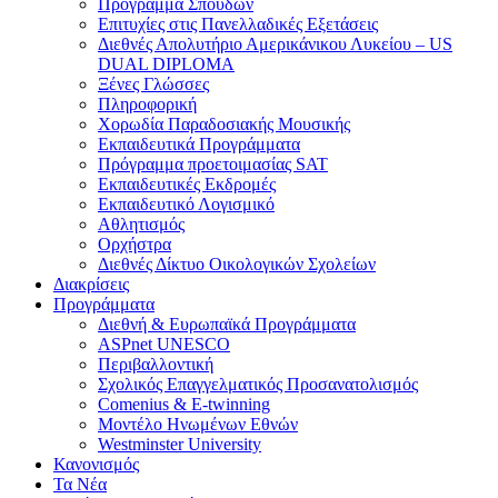
Πρόγραμμα Σπουδών
Επιτυχίες στις Πανελλαδικές Εξετάσεις
Διεθνές Απολυτήριο Αμερικάνικου Λυκείου – US
DUAL DIPLOMA
Ξένες Γλώσσες
Πληροφορική
Χορωδία Παραδοσιακής Μουσικής
Εκπαιδευτικά Προγράμματα
Πρόγραμμα προετοιμασίας SAT
Εκπαιδευτικές Εκδρομές
Εκπαιδευτικό Λογισμικό
Αθλητισμός
Ορχήστρα
Διεθνές Δίκτυο Οικολογικών Σχολείων
Διακρίσεις
Προγράμματα
Διεθνή & Ευρωπαϊκά Προγράμματα
ASPnet UNESCO
Περιβαλλοντική
Σχολικός Επαγγελματικός Προσανατολισμός
Comenius & E-twinning
Μοντέλο Ηνωμένων Εθνών
Westminster University
Κανονισμός
Τα Νέα