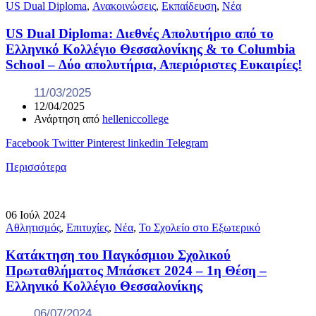
US Dual Diploma
,
Ανακοινώσεις
,
Εκπαίδευση
,
Νέα
US Dual Diploma: Διεθνές Απολυτήριο από το
Ελληνικό Κολλέγιο Θεσσαλονίκης & το Columbia
School – Δύο απολυτήρια, Απεριόριστες Ευκαιρίες!
11/03/2025
12/04/2025
Ανάρτηση από
helleniccollege
Facebook
Twitter
Pinterest
linkedin
Telegram
Περισσότερα
06
Ιούλ
2024
Αθλητισμός
,
Επιτυχίες
,
Νέα
,
Το Σχολείο στο Εξωτερικό
Κατάκτηση του Παγκόσμιου Σχολικού
Πρωταθλήματος Μπάσκετ 2024 – 1η Θέση –
Ελληνικό Κολλέγιο Θεσσαλονίκης
06/07/2024