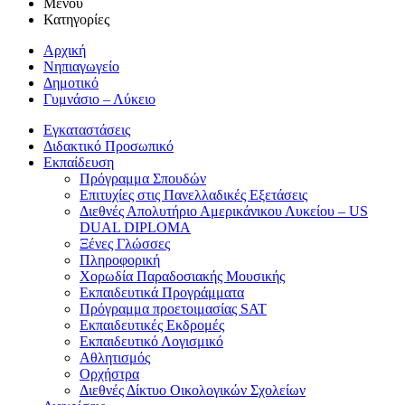
Μενού
Κατηγορίες
Αρχική
Νηπιαγωγείο
Δημοτικό
Γυμνάσιο – Λύκειο
Εγκαταστάσεις
Διδακτικό Προσωπικό
Εκπαίδευση
Πρόγραμμα Σπουδών
Επιτυχίες στις Πανελλαδικές Εξετάσεις
Διεθνές Απολυτήριο Αμερικάνικου Λυκείου – US
DUAL DIPLOMA
Ξένες Γλώσσες
Πληροφορική
Χορωδία Παραδοσιακής Μουσικής
Εκπαιδευτικά Προγράμματα
Πρόγραμμα προετοιμασίας SAT
Εκπαιδευτικές Εκδρομές
Εκπαιδευτικό Λογισμικό
Αθλητισμός
Ορχήστρα
Διεθνές Δίκτυο Οικολογικών Σχολείων