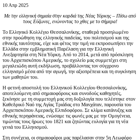
10
Απρ
2025
Με την ελληνική σημαία στην καρδιά της Νέας Υόρκης – Πίσω από
τους Εύζωνες, ενώνοντας το χθες με το σήμερa!
Το Ελληνικό Κολλέγιο Θεσσαλονίκης, σταθερά προσηλωμένο
στην προώθηση της ελληνικής παιδείας, του πολιτισμού και της
εθνικής ταυτότητας, είχε και φέτος την τιμή να εκπροσωπήσει την
Ελλάδα στην εμβληματική Παρέλαση για την Ελληνική
Ανεξαρτησία στη Νέα Υόρκη. Από το 2014, μετά από πρόσκληση
του Αρχιεπισκόπου Αμερικής, το σχολείο μας συμμετέχει στη
μεγαλειώδη αυτή εκδήλωση, προβάλλοντας τον σύγχρονο
ελληνισμό μέσα από την αγωγή, την αξιοπρέπεια και τη συγκίνηση
των μαθητών του.
Η φετινή αποστολή του Ελληνικού Κολλεγίου Θεσσαλονίκης,
αποτελούμενη από σημαιοφόρους και συνοδούς καθηγητές,
ξεκίνησε με τη συμμετοχή μας στη δοξολογία που τελέστηκε στον
Καθεδρικό Ναό της Αγίας Τριάδας στο Μανχάταν, παρουσία του
Αρχιεπισκόπου Αμερικής Ελπιδοφόρου. Σε κλίμα κατάνυξης και
εθνικής περηφάνειας, ενώσαμε τις φωνές μας με την Ομογένεια,
τιμώντας τους ήρωες του 1821 και ζητώντας ευλογία για τη νέα
γενιά του Ελληνισμού.
Στη συνέχεια, οι σημαιοφόροι μας παρέλασαν στην 5η Λεωφόρο