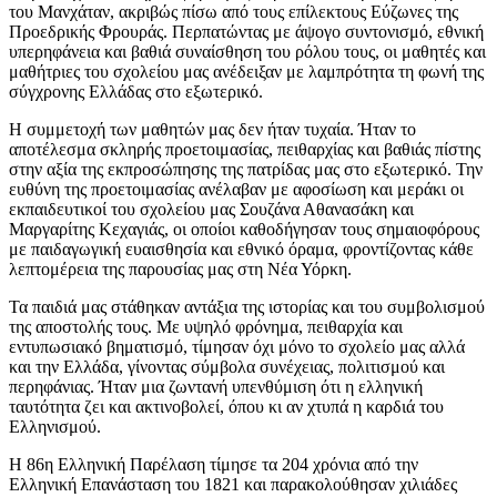
του Μανχάταν, ακριβώς πίσω από τους επίλεκτους Εύζωνες της
Προεδρικής Φρουράς. Περπατώντας με άψογο συντονισμό, εθνική
υπερηφάνεια και βαθιά συναίσθηση του ρόλου τους, οι μαθητές και
μαθήτριες του σχολείου μας ανέδειξαν με λαμπρότητα τη φωνή της
σύγχρονης Ελλάδας στο εξωτερικό.
Η συμμετοχή των μαθητών μας δεν ήταν τυχαία. Ήταν το
αποτέλεσμα σκληρής προετοιμασίας, πειθαρχίας και βαθιάς πίστης
στην αξία της εκπροσώπησης της πατρίδας μας στο εξωτερικό. Την
ευθύνη της προετοιμασίας ανέλαβαν με αφοσίωση και μεράκι οι
εκπαιδευτικοί του σχολείου μας Σουζάνα Αθανασάκη και
Μαργαρίτης Κεχαγιάς, οι οποίοι καθοδήγησαν τους σημαιοφόρους
με παιδαγωγική ευαισθησία και εθνικό όραμα, φροντίζοντας κάθε
λεπτομέρεια της παρουσίας μας στη Νέα Υόρκη.
Τα παιδιά μας στάθηκαν αντάξια της ιστορίας και του συμβολισμού
της αποστολής τους. Με υψηλό φρόνημα, πειθαρχία και
εντυπωσιακό βηματισμό, τίμησαν όχι μόνο το σχολείο μας αλλά
και την Ελλάδα, γίνοντας σύμβολα συνέχειας, πολιτισμού και
περηφάνιας. Ήταν μια ζωντανή υπενθύμιση ότι η ελληνική
ταυτότητα ζει και ακτινοβολεί, όπου κι αν χτυπά η καρδιά του
Ελληνισμού.
Η 86η Ελληνική Παρέλαση τίμησε τα 204 χρόνια από την
Ελληνική Επανάσταση του 1821 και παρακολούθησαν χιλιάδες