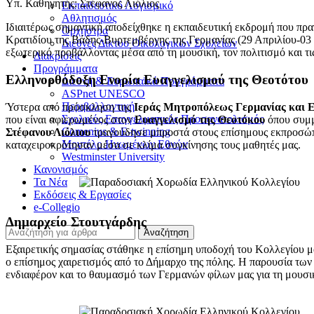
Υπ. Καθηγητής: Στέφανος Λιόλιος
Εκπαιδευτικό Λογισμικό
Αθλητισμός
Ιδιαιτέρως σημαντική αποδείχθηκε η εκπαιδευτική εκδρομή που πρ
Ορχήστρα
Κρατιδίου της Βάδης-Βυρτεμβέργης της Γερμανίας (29 Απριλίου-03 
Διεθνές Δίκτυο Οικολογικών Σχολείων
εξωτερικό προβάλλοντας μέσα από τη μουσική, τον πολιτισμό και τις
Διακρίσεις
Προγράμματα
Ελληνορθόδοξη Ενορία Ευαγγελισμού της Θεοτότου
Διεθνή & Ευρωπαϊκά Προγράμματα
ASPnet UNESCO
Περιβαλλοντική
Ύστερα από πρόσκληση της
Ιεράς Μητροπόλεως Γερμανίας και 
Σχολικός Επαγγελματικός Προσανατολισμός
που είναι αφιερωμένος στον
Ευαγγελισμό της Θεοτόκου
όπου συμμε
Comenius & E-twinning
Στέφανου Λιόλιου
τραγούδησε μπροστά στους επίσημους εκπροσώπο
Μοντέλο Ηνωμένων Εθνών
καταχειροκρότησαν μέσα σε κλίμα συγκίνησης τους μαθητές μας.
Westminster University
Κανονισμός
Τα Νέα
Εκδόσεις & Εργασίες
e-Collegio
Δημαρχείο Στουτγάρδης
Αναζήτηση
Εξαιρετικής σημασίας στάθηκε η επίσημη υποδοχή του Κολλεγίου μ
ο επίσημος χαιρετισμός από το Δήμαρχο της πόλης. Η παρουσία τω
ενδιαφέρον και το θαυμασμό των Γερμανών φίλων μας για τη μουσ