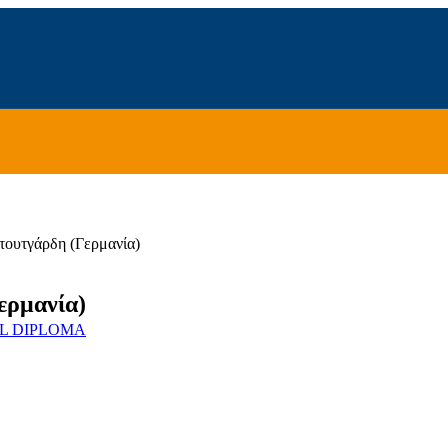
τουτγάρδη (Γερμανία)
ερμανία)
UAL DIPLOMA