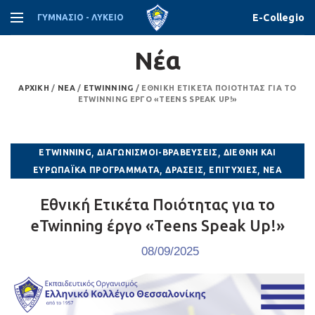
E-Collegio
ΓΥΜΝΑΣΙΟ - ΛΥΚΕΙΟ
Νέα
ΑΡΧΙΚΉ
/
ΝΈΑ
/
ETWINNING
/
ΕΘΝΙΚΉ ΕΤΙΚΈΤΑ ΠΟΙΌΤΗΤΑΣ ΓΙΑ ΤΟ
ETWINNING ΈΡΓΟ «TEENS SPEAK UP!»
,
,
ETWINNING
ΔΙΑΓΩΝΙΣΜΟΊ-ΒΡΑΒΕΎΣΕΙΣ
ΔΙΕΘΝΉ ΚΑΙ
,
,
,
ΕΥΡΩΠΑΪΚΆ ΠΡΟΓΡΆΜΜΑΤΑ
ΔΡΆΣΕΙΣ
ΕΠΙΤΥΧΊΕΣ
ΝΈΑ
Εθνική Ετικέτα Ποιότητας για το
eTwinning έργο «Teens Speak Up!»
08/09/2025