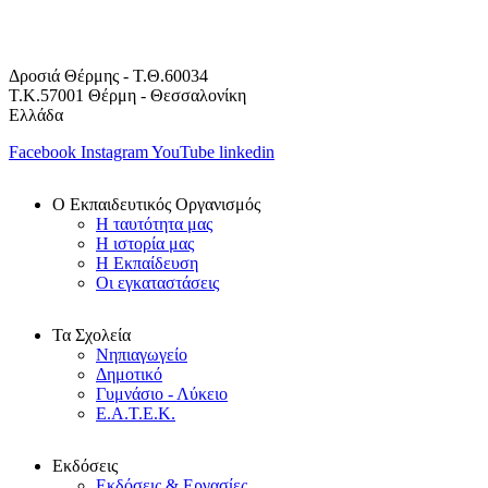
Δροσιά Θέρμης - Τ.Θ.60034
Τ.Κ.57001 Θέρμη - Θεσσαλονίκη
Ελλάδα
Facebook
Instagram
YouTube
linkedin
Ο Εκπαιδευτικός Οργανισμός
Η ταυτότητα μας
Η ιστορία μας
Η Εκπαίδευση
Οι εγκαταστάσεις
Τα Σχολεία
Νηπιαγωγείο
Δημοτικό
Γυμνάσιο - Λύκειο
Ε.Α.Τ.Ε.Κ.
Εκδόσεις
Εκδόσεις & Εργασίες