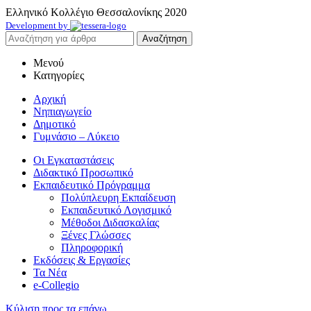
Ελληνικό Κολλέγιο Θεσσαλονίκης
2020
Development by
Αναζήτηση
Μενού
Κατηγορίες
Αρχική
Νηπιαγωγείο
Δημοτικό
Γυμνάσιο – Λύκειο
Οι Εγκαταστάσεις
Διδακτικό Προσωπικό
Εκπαιδευτικό Πρόγραμμα
Πολύπλευρη Εκπαίδευση
Εκπαιδευτικό Λογισμικό
Μέθοδοι Διδασκαλίας
Ξένες Γλώσσες
Πληροφορική
Εκδόσεις & Εργασίες
Τα Νέα
e-Collegio
Κύλιση προς τα επάνω