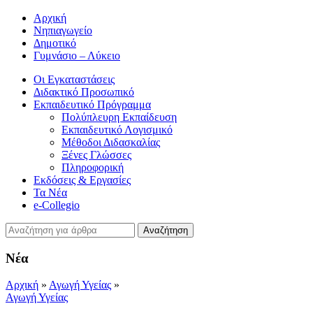
Αρχική
Νηπιαγωγείο
Δημοτικό
Γυμνάσιο – Λύκειο
Οι Εγκαταστάσεις
Διδακτικό Προσωπικό
Εκπαιδευτικό Πρόγραμμα
Πολύπλευρη Εκπαίδευση
Εκπαιδευτικό Λογισμικό
Μέθοδοι Διδασκαλίας
Ξένες Γλώσσες
Πληροφορική
Εκδόσεις & Εργασίες
Τα Νέα
e-Collegio
Αναζήτηση
Νέα
Αρχική
»
Αγωγή Υγείας
»
Αγωγή Υγείας