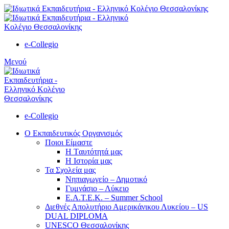
e-Collegio
Μενού
e-Collegio
Ο Εκπαιδευτικός Οργανισμός
Ποιοι Είμαστε
Η Tαυτότητά μας
Η Ιστορία μας
Τα Σχολεία μας
Νηπιαγωγείο – Δημοτικό
Γυμνάσιο – Λύκειο
Ε.Α.Τ.Ε.Κ. – Summer School
Διεθνές Απολυτήριο Αμερικάνικου Λυκείου – US
DUAL DIPLOMA
UNESCO Θεσσαλονίκης