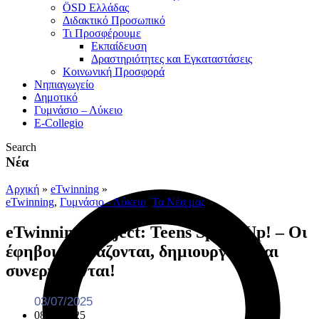
ÖSD Ελλάδας
Διδακτικό Προσωπικό
Τι Προσφέρουμε
Eκπαίδευση
Δραστηριότητες και Εγκαταστάσεις
Κοινωνική Προσφορά
Νηπιαγωγείο
Δημοτικό
Γυμνάσιο – Λύκειο
E-Collegio
Search
Νέα
Αρχική
»
eTwinning
»
eTwinning
,
Γυμνάσιο - Λύκειο
,
Τα Νέα μας
eTwinning Project: Teens Speak Up! – Οι
έφηβοι εκφράζονται, δημιουργούν και
συνεργάζονται!
03/07/2025
08/09/2025