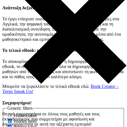
Ανάπτυξη δεξιοτήτων και αξιών
Το έργο ενίσχυσε ουσιαστικά τις γλωσσικές τους δεξιότητες στα
Αγγλικά, την ψηφιακή τους παιδεία, την κριτική σκέψη και τη
διαπολιτισμική συνείδηση. Παράλληλα, καλλιέργησε την
ομαδικότητα, την αυτονομία και την υπευθυνότητα, μέσα από ένα
μαθητοκεντρικό και εμπνευσμένο πλαίσιο συνεργασίας.
Το τελικό eBook: η φωνή των εφήβων
Το αποκορύφωμα του έργου ήταν η δημιουργία ενός διαδραστικού
eBook, το οποίο συγκεντρώνει όλα τα δημιουργήματα των
μαθητών από τις τρεις χώρες και αποτυπώνει τη φωνή, τη φαντασία
και το πάθος τους για έναν καλύτερο κόσμο.
Μπορείτε να ξεφυλλίσετε το τελικό eBook εδώ:
Book Creator –
Teens Speak Up!
Συγχαρητήρια!
Generic filters
Θερμά συγχαρητήρια σε όλους τους μαθητές και τους
Hidden label
εκπαιδευτικούς που συμμετείχαν με αφοσίωση και
Hidden label
δημιουργικότητα σε αυτή την αξέχαστη εμπειρία!
Hidden label