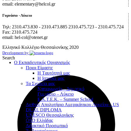
email: elementary@helcol.gr
Γυμνάσιο - Λύκειο
Τηλ: 2310.473.830 - 2310.473.885 2310.475.723 - 2310.475.724
Fax: 2310.475.724
email: hel-col@otenet.gr
Ελληνικό Κολλέγιο Θεσσαλονίκης
2020
Development by
Search
Ο Εκπαιδευτικός Οργανισμός
Ποιοι Είμαστε
Η Tαυτότητά μας
Η Ιστορία μας
Τα Σχολεία μας
Νηπιαγωγείο – Δημοτικό
Γυμνάσιο – Λύκειο
Ε.Α.Τ.Ε.Κ. – Summer School
Διεθνές Απολυτήριο Αμερικάνικου Λυκείου – US
DUAL DIPLOMA
UNESCO Θεσσαλονίκης
ÖSD Ελλάδας
Διδακτικό Προσωπικό
Τι Προσφέρουμε