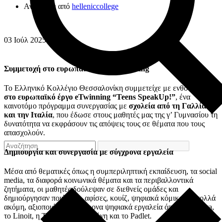
Ανάρτηση από
helleniccollege
03
Ιούλ
2025
Συμμετοχή στο ευρωπαϊκό έργο eTwinning
Το Ελληνικό Κολλέγιο Θεσσαλονίκη συμμετείχε με ενθουσιασμό
στο ευρωπαϊκό έργο eTwinning “Teens SpeakUp!”
, ένα
καινοτόμο πρόγραμμα συνεργασίας με
σχολεία από τη Γαλλία
και την Ιταλία
, που έδωσε στους μαθητές μας της γ’ Γυμνασίου τη
δυνατότητα να εκφράσουν τις απόψεις τους σε θέματα που τους
απασχολούν.
Δημιουργία και συνεργασία με σύγχρονα εργαλεία
Μέσα από θεματικές όπως η συμπεριληπτική εκπαίδευση, τα social
media, τα διαφορά κοινωνικά θέματα και τα περιβαλλοντικά
ζητήματα, οι μαθητές δούλεψαν σε διεθνείς ομάδες και
δημιούργησαν ποιήματα, αφίσες, κουίζ, ψηφιακά κόμικς και πολλά
ακόμη, αξιοποιώντας σύγχρονα ψηφιακά εργαλεία όπως το Canva,
το Linoit, η Τεχνητή Νοημοσύνη και το Padlet.