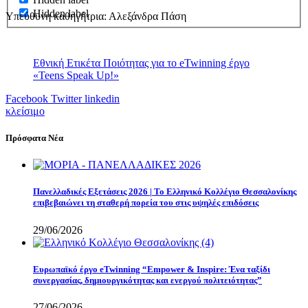
Hidden label
Υπεύθυνη καθηγήτρια: Αλεξάνδρα Πάση
Εθνική Ετικέτα Ποιότητας για το eTwinning έργο
«Teens Speak Up!»
Facebook
Twitter
linkedin
κλείσιμο
Πρόσφατα Νέα
Πανελλαδικές Εξετάσεις 2026 | Το Ελληνικό Κολλέγιο Θεσσαλονίκης
επιβεβαιώνει τη σταθερή πορεία του στις υψηλές επιδόσεις
29/06/2026
Eυρωπαϊκό έργο eTwinning “Empower & Inspire: Ένα ταξίδι
συνεργασίας, δημιουργικότητας και ενεργού πολιτειότητας”
27/06/2026