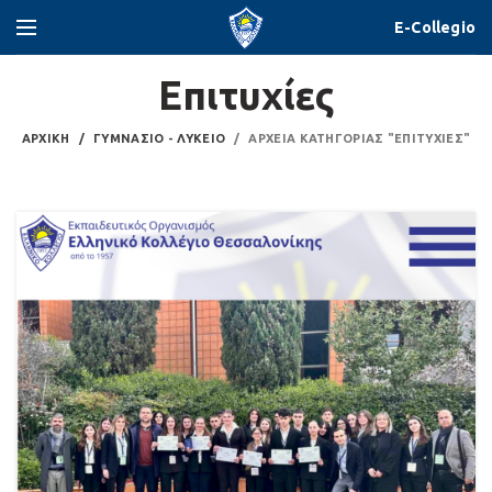
E-Collegio
Επιτυχίες
ΑΡΧΙΚΉ
ΓΥΜΝΆΣΙΟ - ΛΎΚΕΙΟ
ΑΡΧΕΊΑ ΚΑΤΗΓΟΡΊΑΣ "ΕΠΙΤΥΧΊΕΣ"