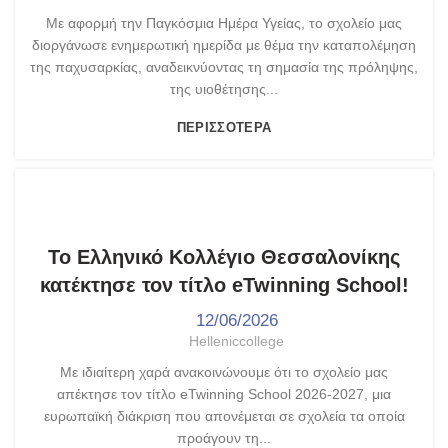
Με αφορμή την Παγκόσμια Ημέρα Υγείας, το σχολείο μας
διοργάνωσε ενημερωτική ημερίδα με θέμα την καταπολέμηση
της παχυσαρκίας, αναδεικνύοντας τη σημασία της πρόληψης,
της υιοθέτησης...
ΠΕΡΙΣΣΌΤΕΡΑ
,
,
ETWINNING
ΓΥΜΝΆΣΙΟ - ΛΎΚΕΙΟ
ΤΑ ΝΈΑ ΜΑΣ
Το Ελληνικό Κολλέγιο Θεσσαλονίκης
κατέκτησε τον τίτλο eTwinning School!
12/06/2026
Helleniccollege
Με ιδιαίτερη χαρά ανακοινώνουμε ότι το σχολείο μας
απέκτησε τον τίτλο eTwinning School 2026-2027, μια
ευρωπαϊκή διάκριση που απονέμεται σε σχολεία τα οποία
προάγουν τη...