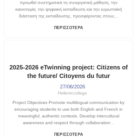
προωθεί συστηματικά τη συνεργατική μάθηση, την
καινοτομία, την ψηφιακή εκπαίδευση και την ευρωπαϊκή
διάσταση της εκπαίδευσης, προσφέροντας στους...
ΠΕΡΙΣΣΌΤΕΡΑ
,
,
ETWINNING
ΓΥΜΝΆΣΙΟ - ΛΎΚΕΙΟ
ΤΑ ΝΈΑ ΜΑΣ
2025-2026 eTwinning project: Citizens of
the future/ Citoyens du futur
27/06/2026
Helleniccollege
Project Objectives Promote multilingual communication by
encouraging students to use both English and French in
meaningful, authentic contexts. Develop intercultural
awareness and respect through collaboration...
ΠΕΡΙΣΣΌΤΕΡΑ