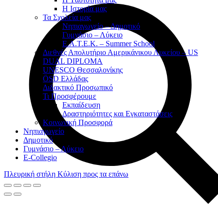
Η Ιστορία μας
Τα Σχολεία μας
Νηπιαγωγείο – Δημοτικό
Γυμνάσιο – Λύκειο
Ε.Α.Τ.Ε.Κ. – Summer School
Διεθνές Απολυτήριο Αμερικάνικου Λυκείου – US
DUAL DIPLOMA
UNESCO Θεσσαλονίκης
ÖSD Ελλάδας
Διδακτικό Προσωπικό
Τι Προσφέρουμε
Eκπαίδευση
Δραστηριότητες και Εγκαταστάσεις
Κοινωνική Προσφορά
Νηπιαγωγείο
Δημοτικό
Γυμνάσιο – Λύκειο
E-Collegio
Πλευρική στήλη
Κύλιση προς τα επάνω