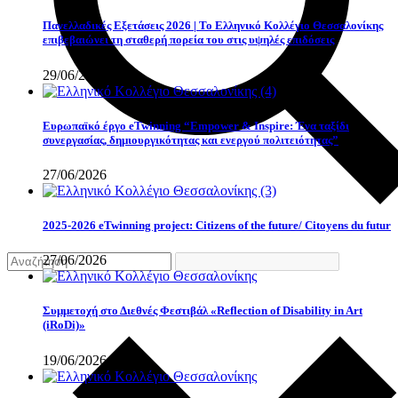
Πανελλαδικές Εξετάσεις 2026 | Το Ελληνικό Κολλέγιο Θεσσαλονίκης
επιβεβαιώνει τη σταθερή πορεία του στις υψηλές επιδόσεις
29/06/2026
Eυρωπαϊκό έργο eTwinning “Empower & Inspire: Ένα ταξίδι
συνεργασίας, δημιουργικότητας και ενεργού πολιτειότητας”
27/06/2026
2025-2026 eTwinning project: Citizens of the future/ Citoyens du futur
27/06/2026
Συμμετοχή στο Διεθνές Φεστιβάλ «Reflection of Disability in Art
(iRoDi)»
19/06/2026