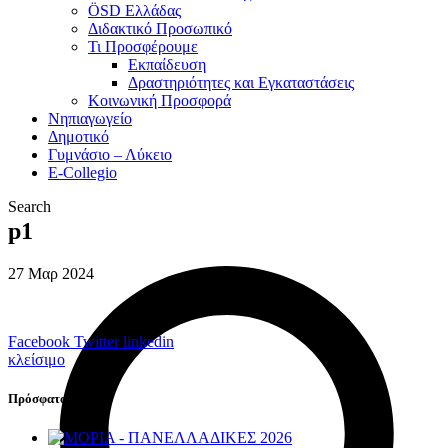
ÖSD Ελλάδας
Διδακτικό Προσωπικό
Τι Προσφέρουμε
Eκπαίδευση
Δραστηριότητες και Εγκαταστάσεις
Κοινωνική Προσφορά
Νηπιαγωγείο
Δημοτικό
Γυμνάσιο – Λύκειο
E-Collegio
Search
p1
27
Μαρ
2024
Facebook
Twitter
linkedin
κλείσιμο
Πρόσφατα Νέα