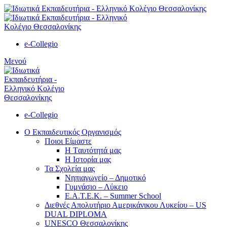
e-Collegio
Μενού
e-Collegio
Ο Εκπαιδευτικός Οργανισμός
Ποιοι Είμαστε
Η Tαυτότητά μας
Η Ιστορία μας
Τα Σχολεία μας
Νηπιαγωγείο – Δημοτικό
Γυμνάσιο – Λύκειο
Ε.Α.Τ.Ε.Κ. – Summer School
Διεθνές Απολυτήριο Αμερικάνικου Λυκείου – US
DUAL DIPLOMA
UNESCO Θεσσαλονίκης