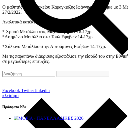
Ο μαθητής της Α’ Λυκείου Καραγκιόζης Ιωάννης διακρίθηκε με 3 
27/2/2022.
Αναλυτικά κατέκτησε :
* Χρυσό Μετάλλιο στις Μάχες Εφήβων 16-17χρ.
*Ασημένιο Μετάλλιο στα Τουλ Εφήβων 14-17χρ.
*Χάλκινο Μετάλλιο στην Αυτοάμυνες Εφήβων 14-17χρ.
Με τις παραπάνω διάκρισεις εξασφάλισε την είσοδό του στην Εθν
σε μεγαλύτερες επιτυχίες.
Facebook
Twitter
linkedin
κλείσιμο
Πρόσφατα Νέα