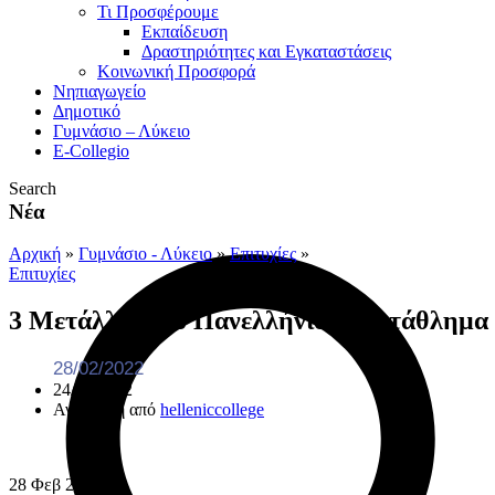
Τι Προσφέρουμε
Eκπαίδευση
Δραστηριότητες και Εγκαταστάσεις
Κοινωνική Προσφορά
Νηπιαγωγείο
Δημοτικό
Γυμνάσιο – Λύκειο
E-Collegio
Search
Νέα
Αρχική
»
Γυμνάσιο - Λύκειο
»
Επιτυχίες
»
Επιτυχίες
3 Μετάλλια στο Πανελλήνιο Πρωτάθλημα
28/02/2022
24/03/2022
Ανάρτηση από
helleniccollege
28
Φεβ
2022