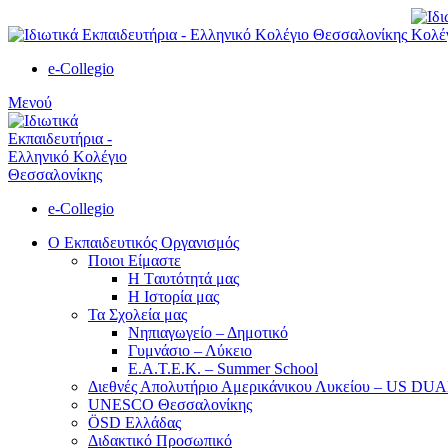
e-Collegio
Μενού
e-Collegio
Ο Εκπαιδευτικός Οργανισμός
Ποιοι Είμαστε
Η Tαυτότητά μας
Η Ιστορία μας
Τα Σχολεία μας
Νηπιαγωγείο – Δημοτικό
Γυμνάσιο – Λύκειο
Ε.Α.Τ.Ε.Κ. – Summer School
Διεθνές Απολυτήριο Αμερικάνικου Λυκείου – US D
UNESCO Θεσσαλονίκης
ÖSD Ελλάδας
Διδακτικό Προσωπικό