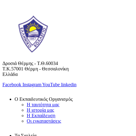
Δροσιά Θέρμης - Τ.Θ.60034
Τ.Κ.57001 Θέρμη - Θεσσαλονίκη
Ελλάδα
Facebook
Instagram
YouTube
linkedin
Ο Εκπαιδευτικός Οργανισμός
Η ταυτότητα μας
Η ιστορία μας
Η Εκπαίδευση
Οι εγκαταστάσεις
Τα Σχολεία