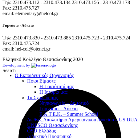
Τηλ: 2310.473.112 - 2310.473.134 2310.473.156 - 2310.473.178
Fax: 2310.475.727
email: elementary@helcol.gr
Γυμνάσιο - Λύκειο
Τηλ: 2310.473.830 - 2310.473.885 2310.475.723 - 2310.475.724
Fax: 2310.475.724
email: hel-col@otenet.gr
Ελληνικό Κολλέγιο Θεσσαλονίκης
2020
Development by
Search
Ο Εκπαιδευτικός Οργανισμός
Ποιοι Είμαστε
Η Tαυτότητά μας
Η Ιστορία μας
Τα Σχολεία μας
Νηπιαγωγείο – Δημοτικό
Γυμνάσιο – Λύκειο
Ε.Α.Τ.Ε.Κ. – Summer School
Διεθνές Απολυτήριο Αμερικάνικου Λυκείου – US D
UNESCO Θεσσαλονίκης
ÖSD Ελλάδας
Διδακτικό Προσωπικό