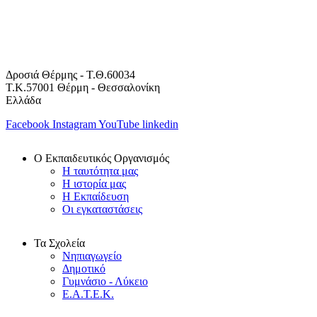
Δροσιά Θέρμης - Τ.Θ.60034
Τ.Κ.57001 Θέρμη - Θεσσαλονίκη
Ελλάδα
Facebook
Instagram
YouTube
linkedin
Ο Εκπαιδευτικός Οργανισμός
Η ταυτότητα μας
Η ιστορία μας
Η Εκπαίδευση
Οι εγκαταστάσεις
Τα Σχολεία
Νηπιαγωγείο
Δημοτικό
Γυμνάσιο - Λύκειο
Ε.Α.Τ.Ε.Κ.