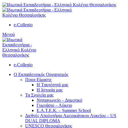
e-Collegio
Μενού
e-Collegio
Ο Εκπαιδευτικός Οργανισμός
Ποιοι Είμαστε
Η Tαυτότητά μας
Η Ιστορία μας
Τα Σχολεία μας
Νηπιαγωγείο – Δημοτικό
Γυμνάσιο – Λύκειο
Ε.Α.Τ.Ε.Κ. – Summer School
Διεθνές Απολυτήριο Αμερικάνικου Λυκείου – US
DUAL DIPLOMA
UNESCO Θεσσαλονίκης