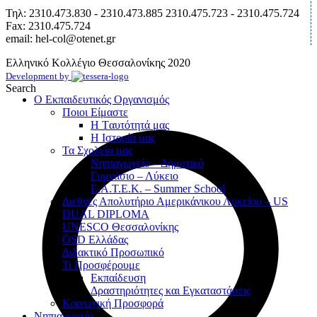
Τηλ: 2310.473.830 - 2310.473.885 2310.475.723 - 2310.475.724
Fax: 2310.475.724
email: hel-col@otenet.gr
Ελληνικό Κολλέγιο Θεσσαλονίκης
2020
Development by
Search
Ο Εκπαιδευτικός Οργανισμός
Ποιοι Είμαστε
Η Tαυτότητά μας
Η Ιστορία μας
Τα Σχολεία μας
Νηπιαγωγείο – Δημοτικό
Γυμνάσιο – Λύκειο
Ε.Α.Τ.Ε.Κ. – Summer School
Διεθνές Απολυτήριο Αμερικάνικου Λυκείου – US
DUAL DIPLOMA
UNESCO Θεσσαλονίκης
ÖSD Ελλάδας
Διδακτικό Προσωπικό
Τι Προσφέρουμε
Eκπαίδευση
Δραστηριότητες και Εγκαταστάσεις
Κοινωνική Προσφορά
Νηπιαγωγείο