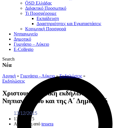
ÖSD Ελλάδας
Διδακτικό Προσωπικό
Τι Προσφέρουμε
Eκπαίδευση
Δραστηριότητες και Εγκαταστάσεις
Κοινωνική Προσφορά
Νηπιαγωγείο
Δημοτικό
Γυμνάσιο – Λύκειο
E-Collegio
Search
Νέα
Αρχική
»
Γυμνάσιο - Λύκειο
»
Εκδηλώσεις
»
Εκδηλώσεις
Χριστουγεννιάτικη εκδήλωση του
Νηπιαγωγείου και της Α΄ Δημοτικού
13/12/2015
13/12/2015
Ανάρτηση από
tessera