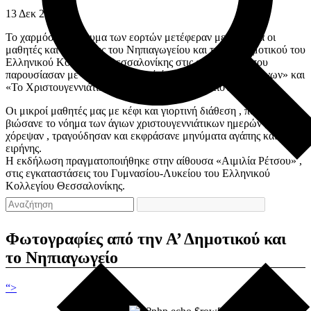
13
Δεκ
2015
Το χαρμόσυνο μήνυμα των εορτών μετέφεραν με επιτυχία οι
μαθητές και μαθήτριες του Νηπιαγωγείου και της Α΄ Δημοτικού του
Ελληνικού Κολλεγίου Θεσσαλονίκης στις εκδηλώσεις που
παρουσίασαν με θέμα «Το μαγικό άρωμα των Χριστουγέννων» και
«Το Χριστουγεννιάτικο δώρο του Βασιλιά» αντίστοιχα.
Οι μικροί μαθητές μας με κέφι και γιορτινή διάθεση , παίξανε και
βιώσανε το νόημα των άγιων χριστουγεννιάτικων ημερών ,
χόρεψαν , τραγούδησαν και εκφράσανε μηνύματα αγάπης και
ειρήνης.
H εκδήλωση πραγματοποιήθηκε στην αίθουσα «Αιμιλία Ρέτσου» ,
στις εγκαταστάσεις του Γυμνασίου-Λυκείου του Ελληνικού
Κολλεγίου Θεσσαλονίκης.
Φωτογραφίες από την Α’ Δημοτικού και
το Νηπιαγωγείο
“>