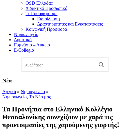
ÖSD Ελλάδας
Διδακτικό Προσωπικό
Τι Προσφέρουμε
Eκπαίδευση
Δραστηριότητες και Εγκαταστάσεις
Κοινωνική Προσφορά
Νηπιαγωγείο
Δημοτικό
Γυμνάσιο – Λύκειο
E-Collegio
Νέα
Αρχική
»
Νηπιαγωγείο
»
Νηπιαγωγείο
,
Τα Νέα μας
Τα Προνήπια στο Ελληνικό Κολλέγιο
Θεσσαλονίκης συνεχίζουν με χαρά τις
προετοιμασίες της χαρούμενης γιορτής!