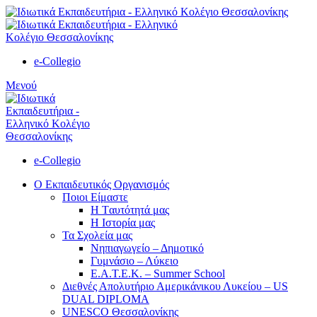
e-Collegio
Μενού
e-Collegio
Ο Εκπαιδευτικός Οργανισμός
Ποιοι Είμαστε
Η Tαυτότητά μας
Η Ιστορία μας
Τα Σχολεία μας
Νηπιαγωγείο – Δημοτικό
Γυμνάσιο – Λύκειο
Ε.Α.Τ.Ε.Κ. – Summer School
Διεθνές Απολυτήριο Αμερικάνικου Λυκείου – US
DUAL DIPLOMA
UNESCO Θεσσαλονίκης