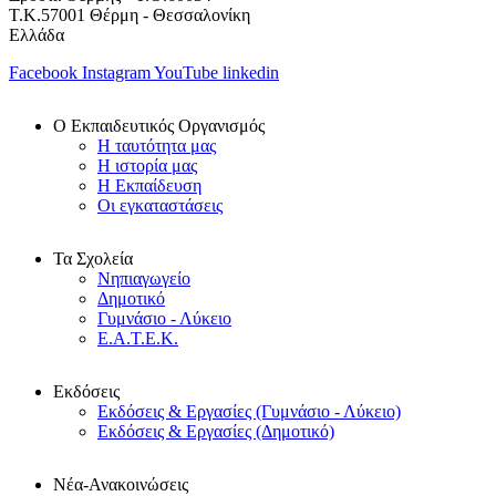
Τ.Κ.57001 Θέρμη - Θεσσαλονίκη
Ελλάδα
Facebook
Instagram
YouTube
linkedin
Ο Εκπαιδευτικός Οργανισμός
Η ταυτότητα μας
Η ιστορία μας
Η Εκπαίδευση
Οι εγκαταστάσεις
Τα Σχολεία
Νηπιαγωγείο
Δημοτικό
Γυμνάσιο - Λύκειο
Ε.Α.Τ.Ε.Κ.
Εκδόσεις
Εκδόσεις & Εργασίες (Γυμνάσιο - Λύκειο)
Εκδόσεις & Εργασίες (Δημοτικό)
Νέα-Ανακοινώσεις