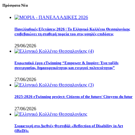
Πρόσφατα Νέα
Πανελλαδικές Εξετάσεις 2026 | Το Ελληνικό Κολλέγιο Θεσσαλονίκης
επιβεβαιώνει τη σταθερή πορεία του στις υψηλές επιδόσεις
29/06/2026
Eυρωπαϊκό έργο eTwinning “Empower & Inspire: Ένα ταξίδι
συνεργασίας, δημιουργικότητας και ενεργού πολιτειότητας”
27/06/2026
2025-2026 eTwinning project: Citizens of the future/ Citoyens du futur
27/06/2026
Συμμετοχή στο Διεθνές Φεστιβάλ «Reflection of Disability in Art
(iRoDi)»