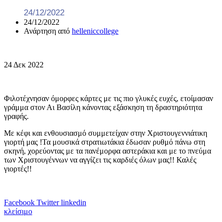
24/12/2022
24/12/2022
Ανάρτηση από
helleniccollege
24
Δεκ
2022
Φιλοτέχνησαν όμορφες κάρτες με τις πιο γλυκές ευχές, ετοίμασαν
γράμμα στον Αι Βασίλη κάνοντας εξάσκηση τη δραστηριότητα
γραφής.
Με κέφι και ενθουσιασμό συμμετείχαν στην Χριστουγεννιάτικη
γιορτή μας !Τα μουσικά στρατιωτάκια έδωσαν ρυθμό πάνω στη
σκηνή, χορεύοντας με τα πανέμορφα αστεράκια και με το πνεύμα
των Χριστουγέννων να αγγίζει τις καρδιές όλων μας!! Καλές
γιορτές!!
Facebook
Twitter
linkedin
κλείσιμο