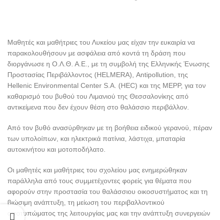
Μαθητές και μαθήτριες του Λυκείου μας είχαν την ευκαιρία να
παρακολουθήσουν με ασφάλεια από κοντά τη δράση που
διοργάνωσε η Ο.Λ.Θ. Α.Ε., με τη συμβολή της Ελληνικής Ένωσης
Προστασίας Περιβάλλοντος (HELMERA), Antipollution, της
Hellenic Environmental Center S.A. (HEC) και της MEPP, για τον
καθαρισμό του βυθού του Λιμανιού της Θεσσαλονίκης από
αντικείμενα που δεν έχουν θέση στο θαλάσσιο περιβάλλον.
Από τον βυθό ανασύρθηκαν με τη βοήθεια ειδικού γερανού, πέραν
των υπολοίπων, και ηλεκτρικά πατίνια, λάστιχα, μπαταρία
αυτοκινήτου και μοτοποδήλατο.
Οι μαθητές και μαθήτριες του σχολείου μας ενημερώθηκαν
παράλληλα από τους συμμετέχοντες φορείς για θέματα που
αφορούν στην προστασία του θαλάσσιου οικοσυστήματος και τη
βιώσιμη ανάπτυξη, τη μείωση του περιβαλλοντικού
αποτυπώματος της λειτουργίας μας και την ανάπτυξη συνεργειών