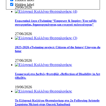
Hidden label
29/06/2026
Eυρωπαϊκό έργο eTwinning “Empower & Inspire: Ένα ταξίδι
συνεργασίας, δημιουργικότητας και ενεργού πολιτειότητας”
27/06/2026
2025-2026 eTwinning project: Citizens of the future/ Citoyens du
futur
27/06/2026
Συμμετοχή στο Διεθνές Φεστιβάλ «Reflection of Disability in Art
(iRoDi)»
19/06/2026
Το Ελληνικό Κολλέγιο Θεσσαλονίκης στο 2ο Following Aristotle
Συμπόσιο Μελιού στην Ορεινή Χαλκιδική