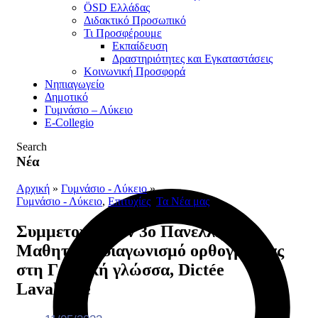
ÖSD Ελλάδας
Διδακτικό Προσωπικό
Τι Προσφέρουμε
Eκπαίδευση
Δραστηριότητες και Εγκαταστάσεις
Κοινωνική Προσφορά
Νηπιαγωγείο
Δημοτικό
Γυμνάσιο – Λύκειο
E-Collegio
Search
Νέα
Αρχική
»
Γυμνάσιο - Λύκειο
»
Γυμνάσιο - Λύκειο
,
Επιτυχίες
,
Τα Νέα μας
Συμμετοχή στον 3ο Πανελλήνιο
Μαθητικός διαγωνισμό ορθογραφίας
στη Γαλλική γλώσσα, Dictée
Lavalloise