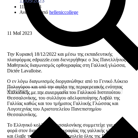
11/05/2023
11/05/2023
Ανάρτηση από
helleniccollege
11
Μαΐ
2023
Την Κυριακή 18/12/2022 και μέσω της εκπαιδευτικής
πλατφόρμας edpuzzle.com διενεργήθηκε ο 3ος Πανελλήνιος
Μαθητικός διαγωνισμός ορθογραφίας στη Γαλλική γλώσσα,
Dictée Lavalloise.
Ο εν λόγω διαγωνισμός διοργανώθηκε από το Γενικό Λύκειο
Πολυγύρου και υπό την αιγίδα της περιφερειακής ενότητας
Χαλκιδικής με την συνεργασία του Γαλλικού Ινστιτούτου
Θεσσαλονίκης, του συλλόγου αδελφοποίησης Λαβάλ της
Γαλλίας καθώς και του τμήματος Γαλλικής Γλώσσας και
Λογοτεχνίας του Αριστοτελείου Πανεπιστημίου
Θεσσαλονίκης.
Το Ελληνικό κολλέγιο Θεσσαλονίκης συμμετείχε για πρώτη
φορά στον διαγωνισμό ορθογραφίας της γαλλικής γλώσσας
και έλαβε την 5η θέση στα 49 σχολεία όλης της Ελλάδας.