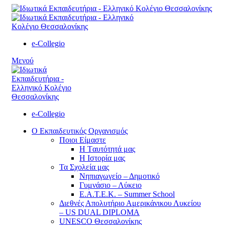
e-Collegio
Μενού
e-Collegio
Ο Εκπαιδευτικός Οργανισμός
Ποιοι Είμαστε
Η Tαυτότητά μας
Η Ιστορία μας
Τα Σχολεία μας
Νηπιαγωγείο – Δημοτικό
Γυμνάσιο – Λύκειο
Ε.Α.Τ.Ε.Κ. – Summer School
Διεθνές Απολυτήριο Αμερικάνικου Λυκείου
– US DUAL DIPLOMA
UNESCO Θεσσαλονίκης