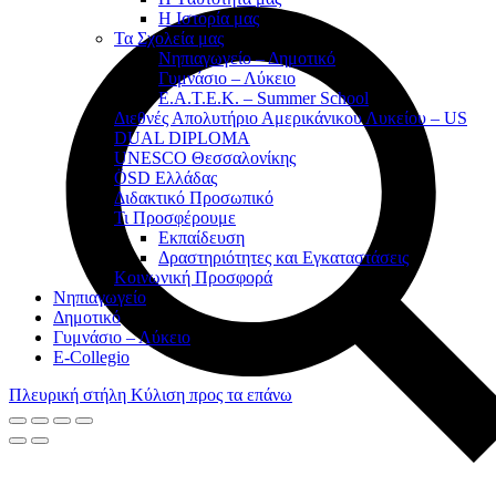
Η Ιστορία μας
Τα Σχολεία μας
Νηπιαγωγείο – Δημοτικό
Γυμνάσιο – Λύκειο
Ε.Α.Τ.Ε.Κ. – Summer School
Διεθνές Απολυτήριο Αμερικάνικου Λυκείου – US
DUAL DIPLOMA
UNESCO Θεσσαλονίκης
ÖSD Ελλάδας
Διδακτικό Προσωπικό
Τι Προσφέρουμε
Eκπαίδευση
Δραστηριότητες και Εγκαταστάσεις
Κοινωνική Προσφορά
Νηπιαγωγείο
Δημοτικό
Γυμνάσιο – Λύκειο
E-Collegio
Πλευρική στήλη
Κύλιση προς τα επάνω