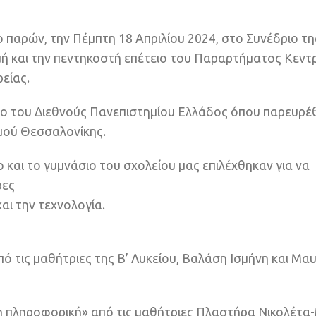
 παρών, την Πέμπτη 18 Απριλίου 2024, στο Συνέδριο τη
 και την πεντηκοστή επέτειο του Παραρτήματος Κεντρ
είας.
ρο του Διεθνούς Πανεπιστημίου Ελλάδος όπου παρευρ
ομού Θεσσαλονίκης.
και το γυμνάσιο του σχολείου μας επιλέχθηκαν για να
ρες
αι την τεχνολογία.
πό τις μαθήτριες της Β’ Λυκείου, Βαλάση Ισμήνη και Μα
η πληροφορική» από τις μαθήτριες Πλαστήρα Νικολέτα