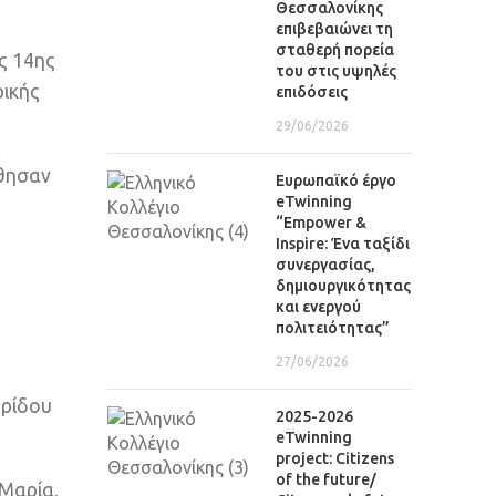
Θεσσαλονίκης
επιβεβαιώνει τη
σταθερή πορεία
ς 14ης
του στις υψηλές
ικής
επιδόσεις
29/06/2026
έθησαν
Eυρωπαϊκό έργο
eTwinning
“Empower &
Inspire: Ένα ταξίδι
συνεργασίας,
δημιουργικότητας
και ενεργού
πολιτειότητας”
27/06/2026
υρίδου
2025-2026
eTwinning
project: Citizens
of the future/
-Μαρία,