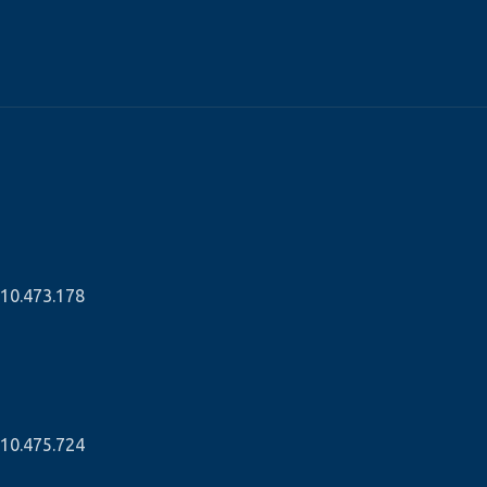
310.473.178
310.475.724