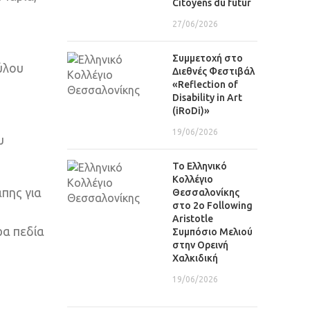
Citoyens du futur
27/06/2026
Συμμετοχή στο
ύλου
Διεθνές Φεστιβάλ
«Reflection of
Disability in Art
(iRoDi)»
19/06/2026
υ
Το Ελληνικό
Κολλέγιο
πης για
Θεσσαλονίκης
στο 2ο Following
Aristotle
ρα πεδία
Συμπόσιο Μελιού
στην Ορεινή
Χαλκιδική
19/06/2026
Φωτογραφίες-Video