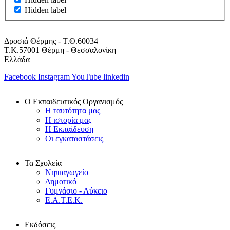
Hidden label
Δροσιά Θέρμης - Τ.Θ.60034
Τ.Κ.57001 Θέρμη - Θεσσαλονίκη
Ελλάδα
Facebook
Instagram
YouTube
linkedin
Ο Εκπαιδευτικός Οργανισμός
Η ταυτότητα μας
Η ιστορία μας
Η Εκπαίδευση
Οι εγκαταστάσεις
Τα Σχολεία
Νηπιαγωγείο
Δημοτικό
Γυμνάσιο - Λύκειο
Ε.Α.Τ.Ε.Κ.
Εκδόσεις