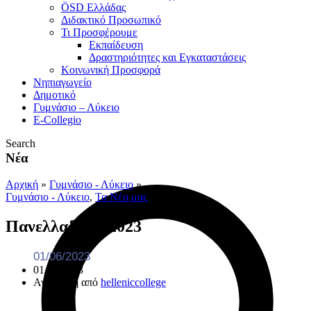
ÖSD Ελλάδας
Διδακτικό Προσωπικό
Τι Προσφέρουμε
Eκπαίδευση
Δραστηριότητες και Εγκαταστάσεις
Κοινωνική Προσφορά
Νηπιαγωγείο
Δημοτικό
Γυμνάσιο – Λύκειο
E-Collegio
Search
Νέα
Αρχική
»
Γυμνάσιο - Λύκειο
»
Γυμνάσιο - Λύκειο
,
Τα Νέα μας
Πανελλαδικές 2023
01/06/2023
01/06/2023
Ανάρτηση από
helleniccollege