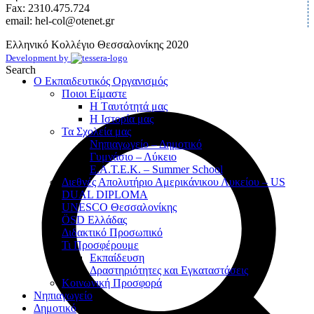
Fax: 2310.475.724
email: hel-col@otenet.gr
Ελληνικό Κολλέγιο Θεσσαλονίκης
2020
Development by
Search
Ο Εκπαιδευτικός Οργανισμός
Ποιοι Είμαστε
Η Tαυτότητά μας
Η Ιστορία μας
Τα Σχολεία μας
Νηπιαγωγείο – Δημοτικό
Γυμνάσιο – Λύκειο
Ε.Α.Τ.Ε.Κ. – Summer School
Διεθνές Απολυτήριο Αμερικάνικου Λυκείου – US
DUAL DIPLOMA
UNESCO Θεσσαλονίκης
ÖSD Ελλάδας
Διδακτικό Προσωπικό
Τι Προσφέρουμε
Eκπαίδευση
Δραστηριότητες και Εγκαταστάσεις
Κοινωνική Προσφορά
Νηπιαγωγείο
Δημοτικό