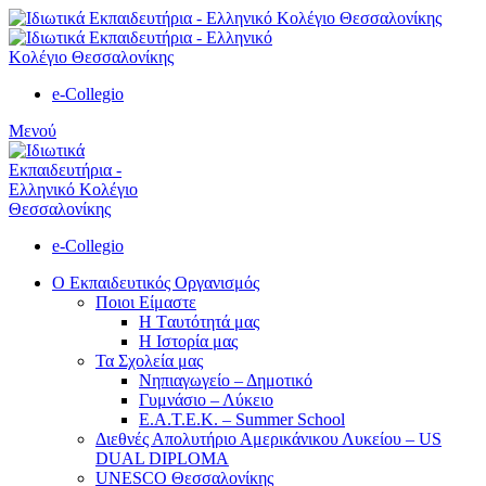
e-Collegio
Μενού
e-Collegio
Ο Εκπαιδευτικός Οργανισμός
Ποιοι Είμαστε
Η Tαυτότητά μας
Η Ιστορία μας
Τα Σχολεία μας
Νηπιαγωγείο – Δημοτικό
Γυμνάσιο – Λύκειο
Ε.Α.Τ.Ε.Κ. – Summer School
Διεθνές Απολυτήριο Αμερικάνικου Λυκείου – US
DUAL DIPLOMA
UNESCO Θεσσαλονίκης