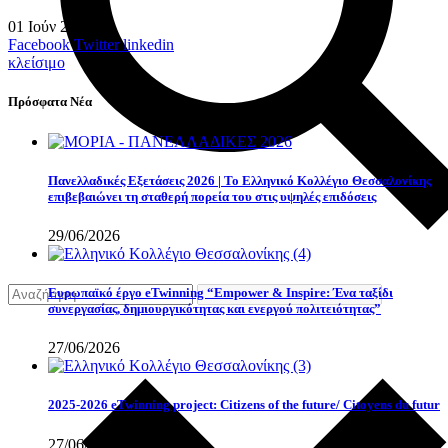
01
Ιούν
2023
Facebook
Twitter
linkedin
κλείσιμο
Πρόσφατα Νέα
Πανελλαδικές Εξετάσεις 2026 | Το Ελληνικό Κολλέγιο Θεσσαλονίκης
επιβεβαιώνει τη σταθερή πορεία του στις υψηλές επιδόσεις
29/06/2026
Eυρωπαϊκό έργο eTwinning “Empower & Inspire: Ένα ταξίδι
συνεργασίας, δημιουργικότητας και ενεργού πολιτειότητας”
27/06/2026
2025-2026 eTwinning project: Citizens of the future/ Citoyens du futur
27/06/2026