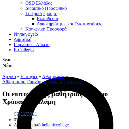
ÖSD Ελλάδας
Διδακτικό Προσωπικό
Τι Προσφέρουμε
Eκπαίδευση
Δραστηριότητες και Εγκαταστάσεις
Κοινωνική Προσφορά
Νηπιαγωγείο
Δημοτικό
Γυμνάσιο – Λύκειο
E-Collegio
Search
Νέα
Αρχική
»
Επιτυχίες
»
Αθλητισμός
»
Αθλητισμός
,
Γυμνάσιο - Λύκειο
,
Επιτυχίες
Οι επιτυχίες της μαθήτριας Λυκείου
Χρύσας Μπαλάμη
07/11/2021
07/11/2021
Ανάρτηση από
helleniccollege