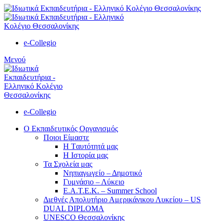
e-Collegio
Μενού
e-Collegio
Ο Εκπαιδευτικός Οργανισμός
Ποιοι Είμαστε
Η Tαυτότητά μας
Η Ιστορία μας
Τα Σχολεία μας
Νηπιαγωγείο – Δημοτικό
Γυμνάσιο – Λύκειο
Ε.Α.Τ.Ε.Κ. – Summer School
Διεθνές Απολυτήριο Αμερικάνικου Λυκείου – US
DUAL DIPLOMA
UNESCO Θεσσαλονίκης