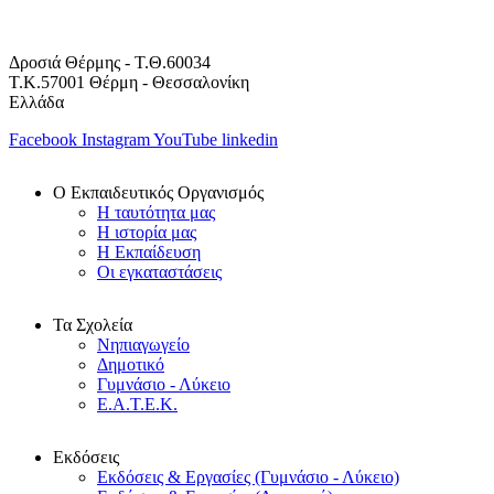
Δροσιά Θέρμης - Τ.Θ.60034
Τ.Κ.57001 Θέρμη - Θεσσαλονίκη
Ελλάδα
Facebook
Instagram
YouTube
linkedin
Ο Εκπαιδευτικός Οργανισμός
Η ταυτότητα μας
Η ιστορία μας
Η Εκπαίδευση
Οι εγκαταστάσεις
Τα Σχολεία
Νηπιαγωγείο
Δημοτικό
Γυμνάσιο - Λύκειο
Ε.Α.Τ.Ε.Κ.
Εκδόσεις
Εκδόσεις & Εργασίες (Γυμνάσιο - Λύκειο)