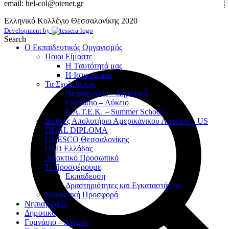
email: hel-col@otenet.gr
Ελληνικό Κολλέγιο Θεσσαλονίκης
2020
Development by
Search
Ο Εκπαιδευτικός Οργανισμός
Ποιοι Είμαστε
Η Tαυτότητά μας
Η Ιστορία μας
Τα Σχολεία μας
Νηπιαγωγείο – Δημοτικό
Γυμνάσιο – Λύκειο
Ε.Α.Τ.Ε.Κ. – Summer School
Διεθνές Απολυτήριο Αμερικάνικου Λυκείου – US
DUAL DIPLOMA
UNESCO Θεσσαλονίκης
ÖSD Ελλάδας
Διδακτικό Προσωπικό
Τι Προσφέρουμε
Eκπαίδευση
Δραστηριότητες και Εγκαταστάσεις
Κοινωνική Προσφορά
Νηπιαγωγείο
Δημοτικό
Γυμνάσιο – Λύκειο