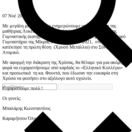
07
Νοέ
2021
Με μεγάλη μας χαρά, σας ενημερώνουμε για τη επιτυχία της
μαθήτριας Λυκείου στους Πανελλήνιους Αγώνες Ενόργανης
Γυμναστικής (κατηγορία γυναικών), που διεξήχθησαν στο Εθνικό
Γυμναστήριο της Μίκρας στις 17 & 18-07-2021, στους οποίους
κατέκτησε τη πρώτη θέση (Χρυσό Μετάλλιο) στο Σύνθετο
Ατομικό.
Με αφορμή την διάκριση της Χρύσας, θα θέλαμε για μια ακόμη
φορά να ευχαριστήσουμε από καρδιάς το «Ελληνικό Κολλέγιο»
και προσωπικά τη κα. Φουντά, που έδωσαν την ευκαιρία στη
Χρύσα να φοιτήσει στο αξιόλογο αυτό σχολείο.
Ευχαριστούμε πολύ !
Οι γονείς:
Μπαλάμης Κωνσταντίνος
Καραμήτσου Όλγα