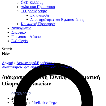
ÖSD Ελλάδας
Διδακτικό Προσωπικό
Τι Προσφέρουμε
Eκπαίδευση
Δραστηριότητες και Εγκαταστάσεις
Κοινωνική Προσφορά
Νηπιαγωγείο
Δημοτικό
Γυμνάσιο – Λύκειο
E-Collegio
Search
Νέα
Αρχική
»
Διαγωνισμοί-Βραβεύσεις
»
Διαγωνισμοί-Βραβεύσεις
,
Επιτυχίες
,
Επιτυχίες
Διάκριση στην 39η Εθνική Μαθηματική
Ολυμπιάδα Λυκείων
06/03/2022
24/03/2022
Ανάρτηση από
helleniccollege