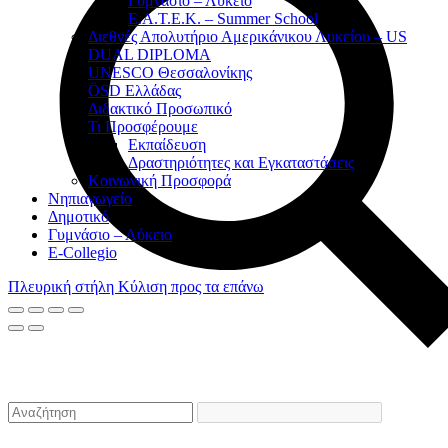
Γυμνάσιο – Λύκειο
Ε.Α.Τ.Ε.Κ. – Summer School
Διεθνές Απολυτήριο Αμερικάνικου Λυκείου – US
DUAL DIPLOMA
UNESCO Θεσσαλονίκης
ÖSD Ελλάδας
Διδακτικό Προσωπικό
Τι Προσφέρουμε
Eκπαίδευση
Δραστηριότητες και Εγκαταστάσεις
Κοινωνική Προσφορά
Νηπιαγωγείο
Δημοτικό
Γυμνάσιο – Λύκειο
E-Collegio
Πλευρική στήλη
Κύλιση προς τα επάνω