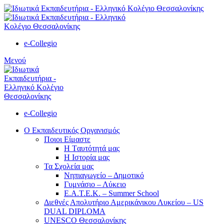
e-Collegio
Μενού
e-Collegio
Ο Εκπαιδευτικός Οργανισμός
Ποιοι Είμαστε
Η Tαυτότητά μας
Η Ιστορία μας
Τα Σχολεία μας
Νηπιαγωγείο – Δημοτικό
Γυμνάσιο – Λύκειο
Ε.Α.Τ.Ε.Κ. – Summer School
Διεθνές Απολυτήριο Αμερικάνικου Λυκείου – US
DUAL DIPLOMA
UNESCO Θεσσαλονίκης