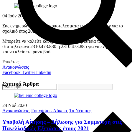
04
Ιούν
2020
Σας ενημερώνουμε ότι τα αποτελέσματα των υποτροφιών για το
σχολικό έτος 2020-2021 έχουν ανακοινωθεί.
Μπορείτε να καλείτε καθημερινά στη γραμματεία του σχολείου
στα τηλέφωνα 2310.473.830 ή 2310.473.885 για να ενημερωθείτε
και να κλείσετε ραντεβού.
Ετικέτες:
Ανακοινώσεις
Facebook
Twitter
linkedin
Σχετικά Άρθρα
24
Νοέ
2020
Ανακοινώσεις
,
Γυμνάσιο - Λύκειο
,
Τα Νέα μας
Υποβολή Αίτησης – Δήλωσης για Συμμετοχή στις
Πανελλαδικές Εξετάσεις έτους 2021