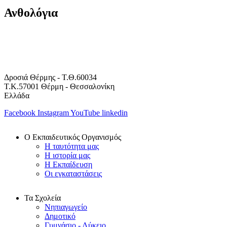
Ανθολόγια
Δροσιά Θέρμης - Τ.Θ.60034
Τ.Κ.57001 Θέρμη - Θεσσαλονίκη
Ελλάδα
Facebook
Instagram
YouTube
linkedin
Ο Εκπαιδευτικός Οργανισμός
Η ταυτότητα μας
Η ιστορία μας
Η Εκπαίδευση
Οι εγκαταστάσεις
Τα Σχολεία
Νηπιαγωγείο
Δημοτικό
Γυμνάσιο - Λύκειο