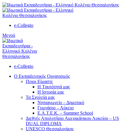
e-Collegio
Μενού
e-Collegio
Ο Εκπαιδευτικός Οργανισμός
Ποιοι Είμαστε
Η Tαυτότητά μας
Η Ιστορία μας
Τα Σχολεία μας
Νηπιαγωγείο – Δημοτικό
Γυμνάσιο – Λύκειο
Ε.Α.Τ.Ε.Κ. – Summer School
Διεθνές Απολυτήριο Αμερικάνικου Λυκείου – US
DUAL DIPLOMA
UNESCO Θεσσαλονίκης