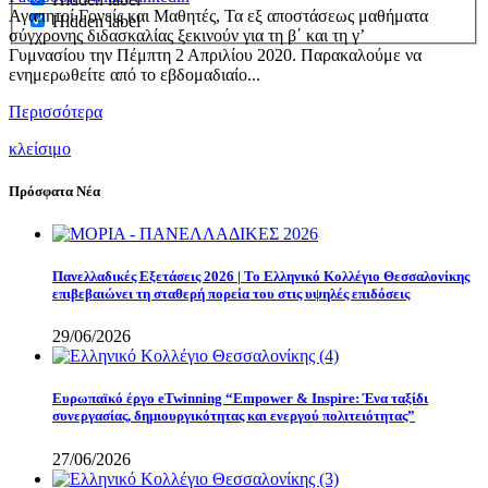
Αγαπητοί Γονείς και Μαθητές, Τα εξ αποστάσεως μαθήματα
Hidden label
σύγχρονης διδασκαλίας ξεκινούν για τη β΄ και τη γ’
Γυμνασίου την Πέμπτη 2 Απριλίου 2020. Παρακαλούμε να
ενημερωθείτε από το εβδομαδιαίο...
Περισσότερα
κλείσιμο
Πρόσφατα Νέα
Πανελλαδικές Εξετάσεις 2026 | Το Ελληνικό Κολλέγιο Θεσσαλονίκης
επιβεβαιώνει τη σταθερή πορεία του στις υψηλές επιδόσεις
29/06/2026
Eυρωπαϊκό έργο eTwinning “Empower & Inspire: Ένα ταξίδι
συνεργασίας, δημιουργικότητας και ενεργού πολιτειότητας”
27/06/2026