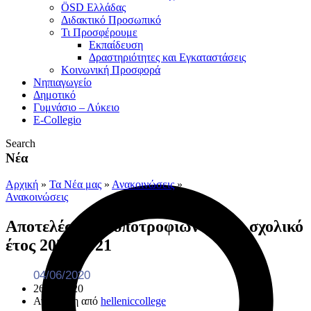
ÖSD Ελλάδας
Διδακτικό Προσωπικό
Τι Προσφέρουμε
Eκπαίδευση
Δραστηριότητες και Εγκαταστάσεις
Κοινωνική Προσφορά
Νηπιαγωγείο
Δημοτικό
Γυμνάσιο – Λύκειο
E-Collegio
Search
Νέα
Αρχική
»
Τα Νέα μας
»
Ανακοινώσεις
»
Ανακοινώσεις
Αποτελέσματα υποτροφιών για το σχολικό
έτος 2020-2021
04/06/2020
26/08/2020
Ανάρτηση από
helleniccollege