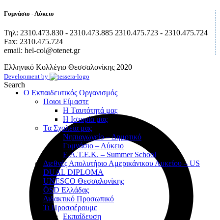
Γυμνάσιο - Λύκειο
Τηλ: 2310.473.830 - 2310.473.885 2310.475.723 - 2310.475.724
Fax: 2310.475.724
email: hel-col@otenet.gr
Ελληνικό Κολλέγιο Θεσσαλονίκης
2020
Development by
Search
Ο Εκπαιδευτικός Οργανισμός
Ποιοι Είμαστε
Η Tαυτότητά μας
Η Ιστορία μας
Τα Σχολεία μας
Νηπιαγωγείο – Δημοτικό
Γυμνάσιο – Λύκειο
Ε.Α.Τ.Ε.Κ. – Summer School
Διεθνές Απολυτήριο Αμερικάνικου Λυκείου – US
DUAL DIPLOMA
UNESCO Θεσσαλονίκης
ÖSD Ελλάδας
Διδακτικό Προσωπικό
Τι Προσφέρουμε
Eκπαίδευση