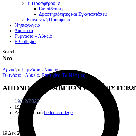
Τι Προσφέρουμε
Eκπαίδευση
Δραστηριότητες και Εγκαταστάσεις
Κοινωνική Προσφορά
Νηπιαγωγείο
Δημοτικό
Γυμνάσιο – Λύκειο
E-Collegio
Search
Νέα
Αρχική
»
Γυμνάσιο - Λύκειο
»
Γυμνάσιο - Λύκειο
,
Επιτυχίες
,
Τα Νέα μας
ΑΠΟΝΟΜΗ ΒΡΑΒΕΙΩΝ ΚΑΙ ΑΡΙΣΤΕΙΩ
19/12/2023
19/12/2023
Ανάρτηση από
helleniccollege
19
Δεκ
2023