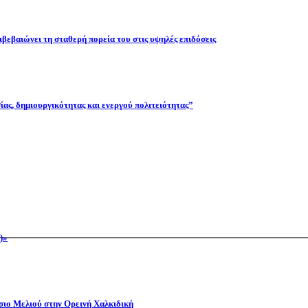
βεβαιώνει τη σταθερή πορεία του στις υψηλές επιδόσεις
ας, δημιουργικότητας και ενεργού πολιτειότητας”
)»
όσιο Μελιού στην Ορεινή Χαλκιδική