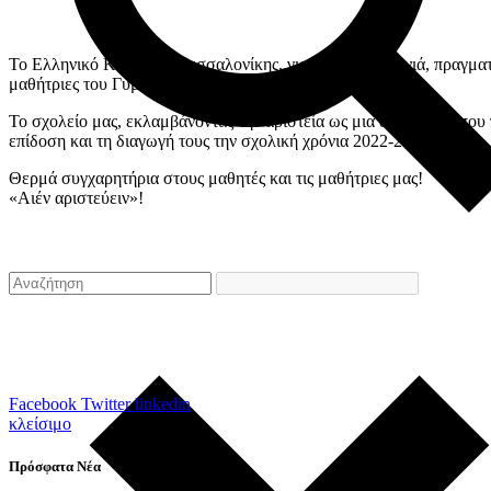
Το Ελληνικό Κολλέγιο Θεσσαλονίκης, για άλλη μια χρονιά, πραγμα
μαθήτριες του Γυμνασίου και του Λυκείου.
Το σχολείο μας, εκλαμβάνοντας την αριστεία ως μια διαδικασία που 
επίδοση και τη διαγωγή τους την σχολική χρόνια 2022-2023.
Θερμά συγχαρητήρια στους μαθητές και τις μαθήτριες μας!
«Αιέν αριστεύειν»!
Facebook
Twitter
linkedin
κλείσιμο
Πρόσφατα Νέα