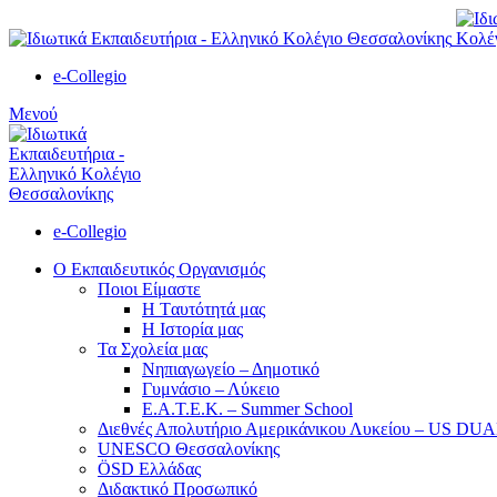
e-Collegio
Μενού
e-Collegio
Ο Εκπαιδευτικός Οργανισμός
Ποιοι Είμαστε
Η Tαυτότητά μας
Η Ιστορία μας
Τα Σχολεία μας
Νηπιαγωγείο – Δημοτικό
Γυμνάσιο – Λύκειο
Ε.Α.Τ.Ε.Κ. – Summer School
Διεθνές Απολυτήριο Αμερικάνικου Λυκείου – US D
UNESCO Θεσσαλονίκης
ÖSD Ελλάδας
Διδακτικό Προσωπικό