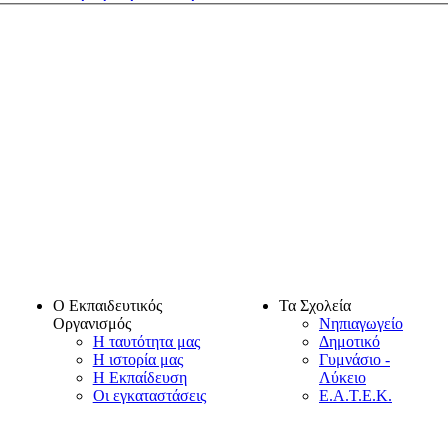
Ο Εκπαιδευτικός
Τα Σχολεία
Οργανισμός
Νηπιαγωγείο
Η ταυτότητα μας
Δημοτικό
Η ιστορία μας
Γυμνάσιο -
Η Εκπαίδευση
Λύκειο
Οι εγκαταστάσεις
Ε.Α.Τ.Ε.Κ.