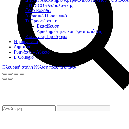
Διεθνές Απολυτήριο Αμερικάνικου Λυκείου – US D
UNESCO Θεσσαλονίκης
ÖSD Ελλάδας
Διδακτικό Προσωπικό
Τι Προσφέρουμε
Eκπαίδευση
Δραστηριότητες και Εγκαταστάσεις
Κοινωνική Προσφορά
Νηπιαγωγείο
Δημοτικό
Γυμνάσιο – Λύκειο
E-Collegio
Πλευρική στήλη
Κύλιση προς τα επάνω