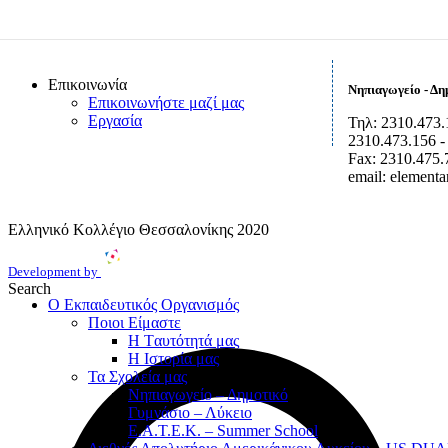
Επικοινωνία
Νηπιαγωγείο - Δη
Επικοινωνήστε μαζί μας
Εργασία
Τηλ: 2310.473.
2310.473.156 -
Fax: 2310.475.
email: element
Ελληνικό Κολλέγιο Θεσσαλονίκης
2020
Development by
Search
Ο Εκπαιδευτικός Οργανισμός
Ποιοι Είμαστε
Η Tαυτότητά μας
Η Ιστορία μας
Τα Σχολεία μας
Νηπιαγωγείο – Δημοτικό
Γυμνάσιο – Λύκειο
Ε.Α.Τ.Ε.Κ. – Summer School