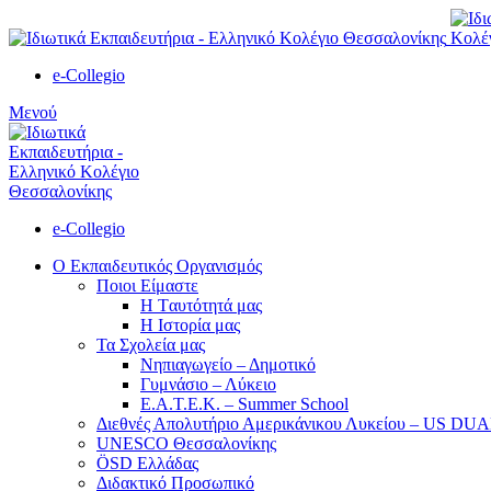
e-Collegio
Μενού
e-Collegio
Ο Εκπαιδευτικός Οργανισμός
Ποιοι Είμαστε
Η Tαυτότητά μας
Η Ιστορία μας
Τα Σχολεία μας
Νηπιαγωγείο – Δημοτικό
Γυμνάσιο – Λύκειο
Ε.Α.Τ.Ε.Κ. – Summer School
Διεθνές Απολυτήριο Αμερικάνικου Λυκείου – US D
UNESCO Θεσσαλονίκης
ÖSD Ελλάδας
Διδακτικό Προσωπικό