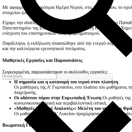
Με αφορμή την Παγκόσμια Ημέρα Νερού, στις 22 Μαρτίου, το σχολε
στοιχείου ζωής.
Είχαμε την ιδιαίτερη τιμή να φιλοξενήσουμε τον κ. Αθανάσιο Παπ
Πανεπιστημίου της Ελλάδος με εξειδίκευση στη Βιοανόργανη Χημε
ενίσχυση του επιστημονικού τους προβληματισμού.
Παράλληλα, η εκδήλωση πλαισιώθηκε από την ενεργό συμμετοχή των
και την καλλιέργεια ερευνητικού πνεύματος.
Μαθητικές Εργασίες και Παρουσιάσεις
Συγκεκριμένα, παρουσιάστηκαν οι ακόλουθες εργασίες:
Η σημασία και η κατανομή του νερού στον πλανήτη
Οι μαθήτριες της Α’ Γυμνασίου, στο πλαίσιο του μαθήματος τ
διαχείρισης.
Οι υδάτινοι πόροι στην Ευρωπαϊκή Ένωση
Οι μαθητές της
κοινωνικοοικονομική και περιβαλλοντική οπτική.
«Μαθητές Χημικοί Αναλυτές»: Μελέτη του νερού του Φρ
Οι μαθητές/τριες της Α’ Λυκείου προχώρησαν σε χημική ανάλ
Βιωματική Γευσιγνωσία Νερού