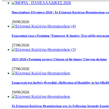
Πανελλαδικές Εξετάσεις 2026 | Το Ελληνικό Κολλέγιο Θεσσαλονίκης επι
29/06/2026
Eυρωπαϊκό έργο eTwinning “Empower & Inspire: Ένα ταξίδι συνεργασί
27/06/2026
2025-2026 eTwinning project: Citizens of the future/ Citoyens du futur
27/06/2026
Συμμετοχή στο Διεθνές Φεστιβάλ «Reflection of Disability in Art (iRoDi
19/06/2026
Το Ελληνικό Κολλέγιο Θεσσαλονίκης στο 2ο Following Aristotle Συμπ