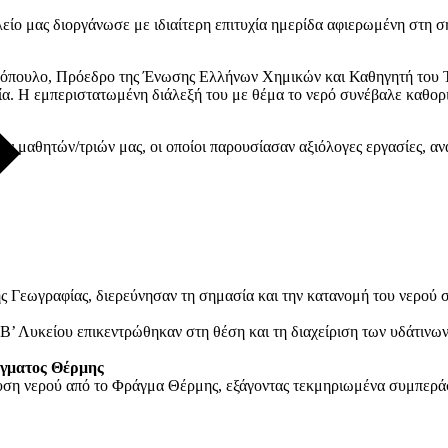
ίο μας διοργάνωσε με ιδιαίτερη επιτυχία ημερίδα αφιερωμένη στη 
αδόπουλο, Πρόεδρο της Ένωσης Ελλήνων Χημικών και Καθηγητή του Τ
ία. Η εμπεριστατωμένη διάλεξή του με θέμα το νερό συνέβαλε καθορ
 μαθητών/τριών μας, οι οποίοι παρουσίασαν αξιόλογες εργασίες, αν
ης Γεωγραφίας, διερεύνησαν τη σημασία και την κατανομή του νερού 
 Β’ Λυκείου επικεντρώθηκαν στη θέση και τη διαχείριση των υδάτιν
άγματος Θέρμης
υση νερού από το Φράγμα Θέρμης, εξάγοντας τεκμηριωμένα συμπεράσ