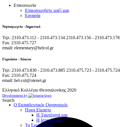
Επικοινωνία
Επικοινωνήστε μαζί μας
Εργασία
Νηπιαγωγείο - Δημοτικό
Τηλ: 2310.473.112 - 2310.473.134 2310.473.156 - 2310.473.178
Fax: 2310.475.727
email: elementary@helcol.gr
Γυμνάσιο - Λύκειο
Τηλ: 2310.473.830 - 2310.473.885 2310.475.723 - 2310.475.724
Fax: 2310.475.724
email: hel-col@otenet.gr
Ελληνικό Κολλέγιο Θεσσαλονίκης
2020
Development by
Search
Ο Εκπαιδευτικός Οργανισμός
Ποιοι Είμαστε
Η Tαυτότητά μας
Η Ιστορία μας
Τα Σχολεία μας