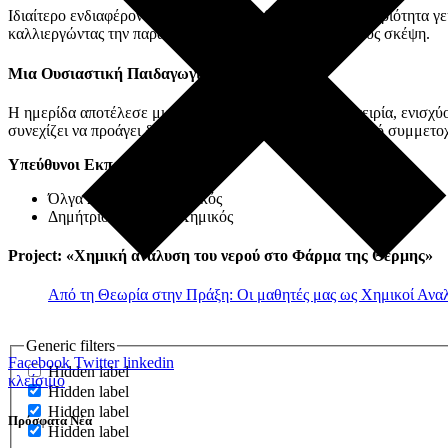
Ιδιαίτερο ενδιαφέρον παρουσίασε και η βιωματική δραστηριότητα γ
καλλιεργώντας την παρατηρητικότητα και την κριτική τους σκέψη.
Μια Ουσιαστική Παιδαγωγική Εμπειρία
Η ημερίδα αποτέλεσε μια ουσιαστική παιδαγωγική εμπειρία, ενισχύ
συνεχίζει να προάγει δράσεις που ενθαρρύνουν την ενεργό συμμετο
Υπεύθυνοι Εκπαιδευτικοί
Όλγα Σταμπουλή, Χημικός
Δημήτριος Σιάπκας, Χημικός
Project: «Χημική ανάλυση του νερού στο Φάρμα της Θέρμης»
Από τη Θεωρία στην Πράξη: Οι μαθητές μας ως Χημικοί Ανα
Generic filters
Facebook
Twitter
linkedin
Hidden label
κλείσιμο
Hidden label
Hidden label
Πρόσφατα Νέα
Hidden label