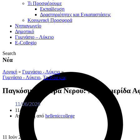
Τι Προσφέρουμε
Eκπαίδευση
Δραστηριότητες και Εγκαταστάσεις
Κοινωνική Προσφορά
Νηπιαγωγείο
Δημοτικό
Γυμνάσιο – Λύκειο
E-Collegio
Search
Νέα
Αρχική
»
Γυμνάσιο - Λύκειο
»
Γυμνάσιο - Λύκειο
,
Τα Νέα μας
Παγκόσμια Ημέρα Νερού: Μια Ημερίδα Αφ
11/06/2026
11/06/2026
Ανάρτηση από
helleniccollege
11
Ιούν
2026