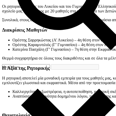
Οι ρητορικές ομάδες του Λυκείου και του Γυμνασίου του Ελληνικο
σχολείο μας έλαβε μέρος με 20 μαθητές στα αγωνίσματα των Διττ
Συνολικά, στους αγώνες συμμετείχαν 25 Λύκεια και 21 Γυμνάσια απ
Διακρίσεις Μαθητών
Ορέστης Σαρρηκώστας (Α’ Λυκείου) – 4η θέση στον στον Αυθ
Ορέστης Καραμυτιλιός (Γ’ Γυμνασίου) – 4η θέση στον Προτρ
Κατερίνα Πασχάλη (Γ’ Γυμνασίου) – 7η θέση στην Εκφραστι
Θερμά συγχαρητήρια σε όλους τους διακριθέντες και σε όλα τα μέλ
Η Αξία της Ρητορικής
Η ρητορική αποτελεί μία μοναδική εμπειρία για τους μαθητές μας, κ
εμπλουτίζει γλωσσικά και εκφραστικά. Μέσα από την προετοιμασία 
Καλλιεργείται η εξωστρέφεια, η αυτοπεποίθηση, η κριτική σκ
Αναπτύσσεται η ικανότητα δομημένου λόγου, τεκμηρίωσης κα
Θεματολογία Προετοιμασίας