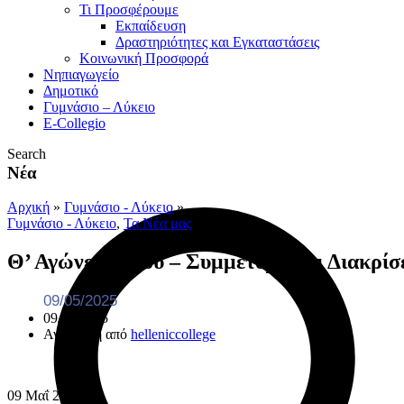
Τι Προσφέρουμε
Eκπαίδευση
Δραστηριότητες και Εγκαταστάσεις
Κοινωνική Προσφορά
Νηπιαγωγείο
Δημοτικό
Γυμνάσιο – Λύκειο
E-Collegio
Search
Νέα
Αρχική
»
Γυμνάσιο - Λύκειο
»
Γυμνάσιο - Λύκειο
,
Τα Νέα μας
Θ’ Αγώνες Λόγου – Συμμετοχή και Διακρίσ
09/05/2025
09/05/2025
Ανάρτηση από
helleniccollege
09
Μαΐ
2025