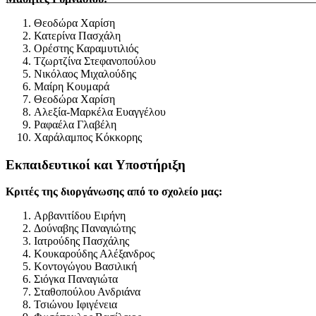
Θεοδώρα Χαρίση
Κατερίνα Πασχάλη
Ορέστης Καραμυτιλιός
Τζωρτζίνα Στεφανοπούλου
Νικόλαος Μιχαλούδης
Μαίρη Κουμαρά
Θεοδώρα Χαρίση
Αλεξία-Μαρκέλα Ευαγγέλου
Ραφαέλα Γλαβέλη
Χαράλαμπος Κόκκορης
Εκπαιδευτικοί και Υποστήριξη
Κριτές της διοργάνωσης από το σχολείο μας:
Αρβανιτίδου Ειρήνη
Δούναβης Παναγιώτης
Ιατρούδης Πασχάλης
Κουκαρούδης Αλέξανδρος
Κοντογώγου Βασιλική
Σιόγκα Παναγιώτα
Σταθοπούλου Ανδριάνα
Τσιώνου Ιφιγένεια