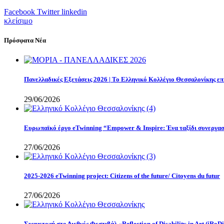
Facebook
Twitter
linkedin
κλείσιμο
Πρόσφατα Νέα
Πανελλαδικές Εξετάσεις 2026 | Το Ελληνικό Κολλέγιο Θεσσαλονίκης επι
29/06/2026
Eυρωπαϊκό έργο eTwinning “Empower & Inspire: Ένα ταξίδι συνεργασί
27/06/2026
2025-2026 eTwinning project: Citizens of the future/ Citoyens du futur
27/06/2026
Συμμετοχή στο Διεθνές Φεστιβάλ «Reflection of Disability in Art (iRoDi