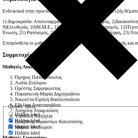
Ενδεικτικά στην προετοιμασία μας ασχοληθήκαμε με τα εξής θέματα
1) Δημοκρατία- Απολυταρχικά Καθεστώτα- Φασισμός, 2)Δικαιοσύνη
9)Ελευθερία, 10)Μ.Μ.Ε., 11)Οικονομία, 12)Εθελοντισμός, 13)Τεχν
Ένωση, 21) Ρατσισμός, 22) Διαφορετικότητα- Συμπερίληψη, 23) Άτο
Επιπρόσθετα οι μαθητές μας έμαθαν τις τεχνικές της ρητορικής και 
Συμμετοχές Μαθητών
Μαθητές Λυκείου:
Όμηρος Παπαδόπουλος
Λυδία Ζούλφου
Ορέστης Σαρρηκώστας
Παρασκευή-Μαρία Δημητριάδου
Νικολέτα-Ειρήνη Βασιλοπούλου
Εβελίνα Αναστασιάδου
Generic filters
Ασημίνα Τσιαμπούση
Hidden label
Υψιπύλη Χατζηλία
Hidden label
Σωκράτης-Ηφαιστίων Καλιππόσης
Hidden label
Μυρτώ Θεοδώρου
Hidden label
Μαθητές Γυμνασίου: