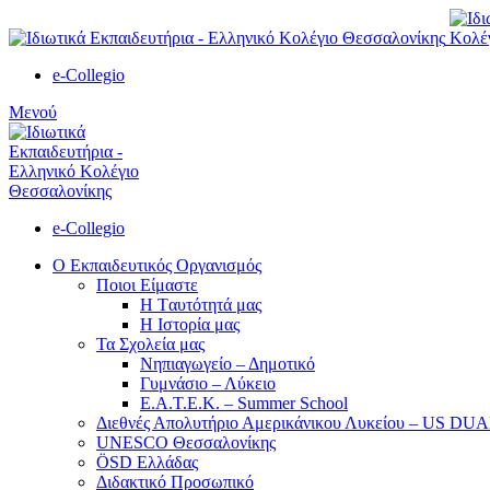
e-Collegio
Μενού
e-Collegio
Ο Εκπαιδευτικός Οργανισμός
Ποιοι Είμαστε
Η Tαυτότητά μας
Η Ιστορία μας
Τα Σχολεία μας
Νηπιαγωγείο – Δημοτικό
Γυμνάσιο – Λύκειο
Ε.Α.Τ.Ε.Κ. – Summer School
Διεθνές Απολυτήριο Αμερικάνικου Λυκείου – US D
UNESCO Θεσσαλονίκης
ÖSD Ελλάδας
Διδακτικό Προσωπικό