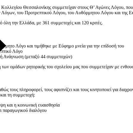
ύ Κολλεγίου Θεσσαλονίκης συμμετείχαν στους Θ’ Αγώνες Λόγου, που 
ών Λόγων, του Προτρεπτικού Λόγου, του Αυθόρμητου Λόγου και της 
ό όλη την Ελλάδα, με 361 συμμετοχές και 120 κριτές.
όρμητο Λόγο και τιμήθηκε με Εύφημο μνεία για την επίδοσή του
επτικό Λόγο
κή Ανάγνωση (μεταξύ 44 συμμετοχών)
η των ομάδων ρητορικής του σχολείου μας που συμμετείχαν με ενθου
αθώς τους πληροφορεί, τους αφυπνίζει και τους κινητοποιεί για διαχ
και τη συμμετοχή:
έψη και η κοινωνική ευαισθησία
ι παραγωγικού διαλόγου