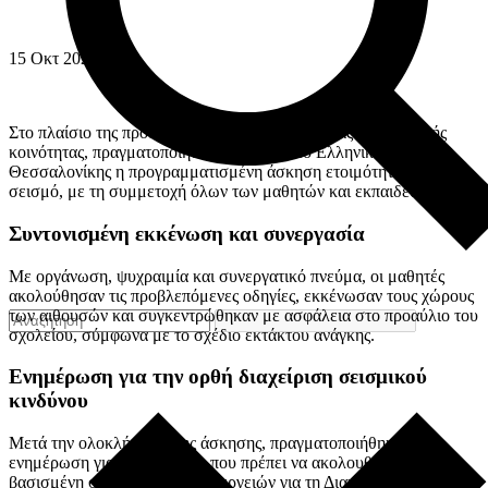
15
Οκτ
2025
Στο πλαίσιο της προετοιμασίας και της ασφάλειας της σχολικής
κοινότητας, πραγματοποιήθηκε σήμερα στο Ελληνικό Κολλέγιο
Θεσσαλονίκης η προγραμματισμένη άσκηση ετοιμότητας για
σεισμό, με τη συμμετοχή όλων των μαθητών και εκπαιδευτικών.
Συντονισμένη εκκένωση και συνεργασία
Με οργάνωση, ψυχραιμία και συνεργατικό πνεύμα, οι μαθητές
ακολούθησαν τις προβλεπόμενες οδηγίες, εκκένωσαν τους χώρους
των αιθουσών και συγκεντρώθηκαν με ασφάλεια στο προαύλιο του
σχολείου, σύμφωνα με το σχέδιο εκτάκτου ανάγκης.
Ενημέρωση για την ορθή διαχείριση σεισμικού
κινδύνου
Μετά την ολοκλήρωση της άσκησης, πραγματοποιήθηκε
ενημέρωση για τις ενέργειες που πρέπει να ακολουθούνται,
βασισμένη στο «Μνημόνιο Ενεργειών για τη Διαχείριση του