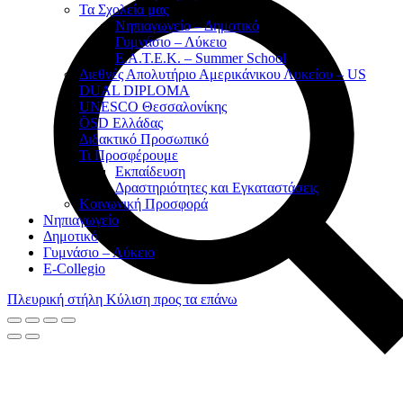
Τα Σχολεία μας
Νηπιαγωγείο – Δημοτικό
Γυμνάσιο – Λύκειο
Ε.Α.Τ.Ε.Κ. – Summer School
Διεθνές Απολυτήριο Αμερικάνικου Λυκείου – US
DUAL DIPLOMA
UNESCO Θεσσαλονίκης
ÖSD Ελλάδας
Διδακτικό Προσωπικό
Τι Προσφέρουμε
Eκπαίδευση
Δραστηριότητες και Εγκαταστάσεις
Κοινωνική Προσφορά
Νηπιαγωγείο
Δημοτικό
Γυμνάσιο – Λύκειο
E-Collegio
Πλευρική στήλη
Κύλιση προς τα επάνω