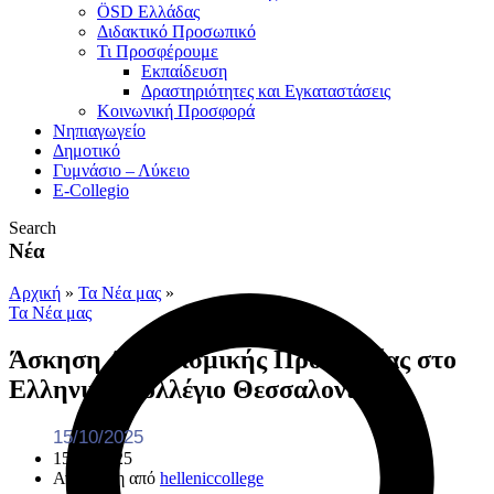
ÖSD Ελλάδας
Διδακτικό Προσωπικό
Τι Προσφέρουμε
Eκπαίδευση
Δραστηριότητες και Εγκαταστάσεις
Κοινωνική Προσφορά
Νηπιαγωγείο
Δημοτικό
Γυμνάσιο – Λύκειο
E-Collegio
Search
Νέα
Αρχική
»
Τα Νέα μας
»
Τα Νέα μας
Άσκηση Αντισεισμικής Προστασίας στο
Ελληνικό Κολλέγιο Θεσσαλονίκης
15/10/2025
15/10/2025
Ανάρτηση από
helleniccollege