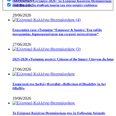
Πανελλαδικές Εξετάσεις 2026 | Το Ελληνικό Κολλέγιο Θεσσαλονίκης
Hidden label
επιβεβαιώνει τη σταθερή πορεία του στις υψηλές επιδόσεις
29/06/2026
Eυρωπαϊκό έργο eTwinning “Empower & Inspire: Ένα ταξίδι
συνεργασίας, δημιουργικότητας και ενεργού πολιτειότητας”
27/06/2026
2025-2026 eTwinning project: Citizens of the future/ Citoyens du futur
27/06/2026
Συμμετοχή στο Διεθνές Φεστιβάλ «Reflection of Disability in Art
(iRoDi)»
19/06/2026
Το Ελληνικό Κολλέγιο Θεσσαλονίκης στο 2ο Following Aristotle