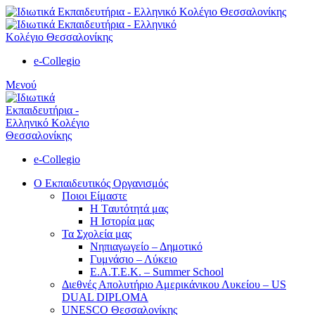
e-Collegio
Μενού
e-Collegio
Ο Εκπαιδευτικός Οργανισμός
Ποιοι Είμαστε
Η Tαυτότητά μας
Η Ιστορία μας
Τα Σχολεία μας
Νηπιαγωγείο – Δημοτικό
Γυμνάσιο – Λύκειο
Ε.Α.Τ.Ε.Κ. – Summer School
Διεθνές Απολυτήριο Αμερικάνικου Λυκείου – US
DUAL DIPLOMA
UNESCO Θεσσαλονίκης