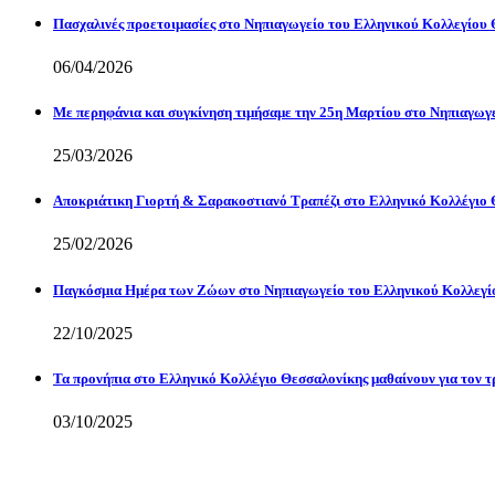
Πασχαλινές προετοιμασίες στο Νηπιαγωγείο του Ελληνικού Κολλεγίου 
06/04/2026
Με περηφάνια και συγκίνηση τιμήσαμε την 25η Μαρτίου στο Νηπιαγωγ
25/03/2026
Αποκριάτικη Γιορτή & Σαρακοστιανό Τραπέζι στο Ελληνικό Κολλέγιο 
25/02/2026
Παγκόσμια Ημέρα των Ζώων στο Νηπιαγωγείο του Ελληνικού Κολλεγί
22/10/2025
Τα προνήπια στο Ελληνικό Κολλέγιο Θεσσαλονίκης μαθαίνουν για τον τ
03/10/2025