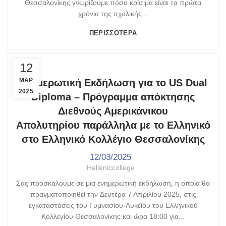
Θεσσαλονίκης γνωρίζουμε πόσο κρίσιμα είναι τα πρώτα
χρόνια της σχολικής...
ΠΕΡΙΣΣΌΤΕΡΑ
,
,
,
US DUAL DIPLOMA
ΑΝΑΚΟΙΝΏΣΕΙΣ
ΓΥΜΝΆΣΙΟ - ΛΎΚΕΙΟ
12
ΤΑ ΝΈΑ ΜΑΣ
ΜΑΡ
Ενημερωτική Εκδήλωση για το US Dual
2025
Diploma – Πρόγραμμα απόκτησης
Διεθνούς Αμερικάνικου
Απολυτηρίου παράλληλα με το Ελληνικό
στο Ελληνικό Κολλέγιο Θεσσαλονίκης
12/03/2025
Helleniccollege
Σας προσκαλούμε σε μια ενημερωτική εκδήλωση, η οποία θα
πραγματοποιηθεί την Δευτέρα 7 Απριλίου 2025, στις
εγκαταστάσεις του Γυμνασίου-Λυκείου του Ελληνικού
Κολλεγίου Θεσσαλονίκης και ώρα 18:00 για...