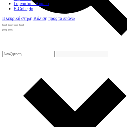
Γυμνάσιο – Λύκειο
E-Collegio
Πλευρική στήλη
Κύλιση προς τα επάνω