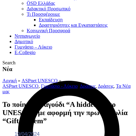
ÖSD Ελλάδας
Διδακτικό Προσωπικό
Τι Προσφέρουμε
Eκπαίδευση
Δραστηριότητες και Εγκαταστάσεις
Κοινωνική Προσφορά
Νηπιαγωγείο
Δημοτικό
Γυμνάσιο – Λύκειο
E-Collegio
Search
Νέα
Αρχική
»
ASPnet UNESCO
»
ASPnet UNESCO
,
Γυμνάσιο - Λύκειο
,
Δράσεις
,
Δράσεις
,
Τα Νέα
μας
Το ποίημα-τραγούδι “A hidden Hero
UNESCO” με αφορμή την πρωτοβουλία
“Gift a poem”
19/04/2024