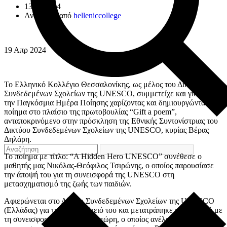
13/05/2024
Ανάρτηση από
helleniccollege
19
Απρ
2024
Το Ελληνικό Κολλέγιο Θεσσαλονίκης, ως μέλος του Δικτύου
Συνδεδεμένων Σχολείων της UNESCO, συμμετείχε και γιόρτασε
την Παγκόσμια Ημέρα Ποίησης χαρίζοντας και δημιουργώντας ένα
ποίημα στο πλαίσιο της πρωτοβουλίας “Gift a poem”,
ανταποκρινόμενο στην πρόσκληση της Εθνικής Συντονίστριας του
Δικτύου Συνδεδεμένων Σχολείων της UNESCO, κυρίας Βέρας
Δηλάρη.
Το ποίημα με τίτλο: “A Hidden Hero UNESCO” συνέθεσε ο
μαθητής μας Νικόλας-Θεόφιλος Τσιρώνης, ο οποίος παρουσίασε
την άποψή του για τη συνεισφορά της UNESCO στη
μετασχηματισμό της ζωής των παιδιών.
Αφιερώνεται στο Δίκτυο Συνδεδεμένων Σχολείων της UNESCO
(Ελλάδας) για την 70η Επέτειό του και μετατράπηκε σε μουσική με
τη συνεισφορά του Ιωάννη Βιτώρη, ο οποίος ανέλαβε τη σύνθεσή