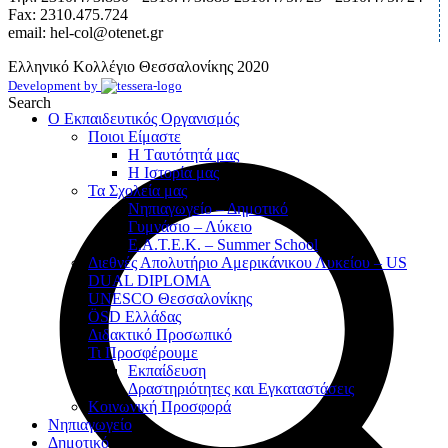
Fax: 2310.475.724
email: hel-col@otenet.gr
Ελληνικό Κολλέγιο Θεσσαλονίκης
2020
Development by
Search
Ο Εκπαιδευτικός Οργανισμός
Ποιοι Είμαστε
Η Tαυτότητά μας
Η Ιστορία μας
Τα Σχολεία μας
Νηπιαγωγείο – Δημοτικό
Γυμνάσιο – Λύκειο
Ε.Α.Τ.Ε.Κ. – Summer School
Διεθνές Απολυτήριο Αμερικάνικου Λυκείου – US
DUAL DIPLOMA
UNESCO Θεσσαλονίκης
ÖSD Ελλάδας
Διδακτικό Προσωπικό
Τι Προσφέρουμε
Eκπαίδευση
Δραστηριότητες και Εγκαταστάσεις
Κοινωνική Προσφορά
Νηπιαγωγείο
Δημοτικό