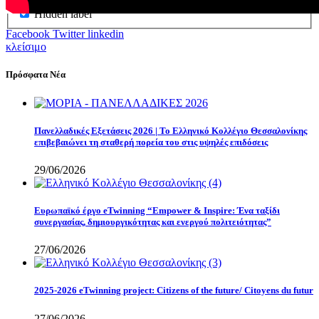
Hidden label
Facebook
Twitter
linkedin
κλείσιμο
Πρόσφατα Νέα
Πανελλαδικές Εξετάσεις 2026 | Το Ελληνικό Κολλέγιο Θεσσαλονίκης
επιβεβαιώνει τη σταθερή πορεία του στις υψηλές επιδόσεις
29/06/2026
Eυρωπαϊκό έργο eTwinning “Empower & Inspire: Ένα ταξίδι
συνεργασίας, δημιουργικότητας και ενεργού πολιτειότητας”
27/06/2026
2025-2026 eTwinning project: Citizens of the future/ Citoyens du futur
27/06/2026