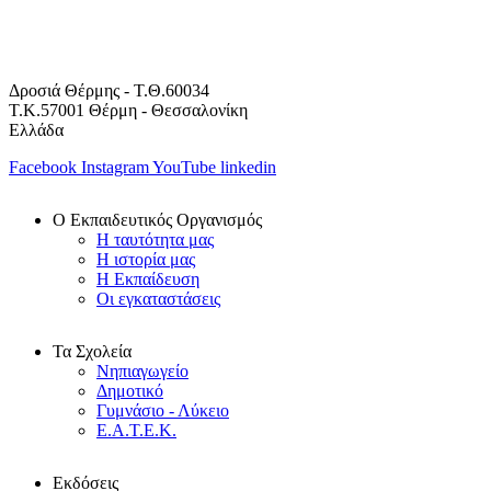
Δροσιά Θέρμης - Τ.Θ.60034
Τ.Κ.57001 Θέρμη - Θεσσαλονίκη
Ελλάδα
Facebook
Instagram
YouTube
linkedin
Ο Εκπαιδευτικός Οργανισμός
Η ταυτότητα μας
Η ιστορία μας
Η Εκπαίδευση
Οι εγκαταστάσεις
Τα Σχολεία
Νηπιαγωγείο
Δημοτικό
Γυμνάσιο - Λύκειο
Ε.Α.Τ.Ε.Κ.
Εκδόσεις