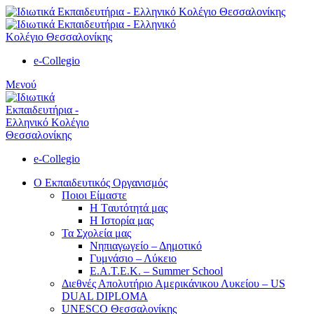
e-Collegio
Μενού
e-Collegio
Ο Εκπαιδευτικός Οργανισμός
Ποιοι Είμαστε
Η Tαυτότητά μας
Η Ιστορία μας
Τα Σχολεία μας
Νηπιαγωγείο – Δημοτικό
Γυμνάσιο – Λύκειο
Ε.Α.Τ.Ε.Κ. – Summer School
Διεθνές Απολυτήριο Αμερικάνικου Λυκείου – US
DUAL DIPLOMA
UNESCO Θεσσαλονίκης