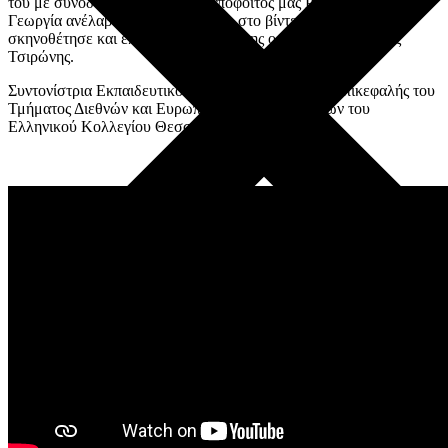
του με συνοδεία πιάνου, ενώ η απόφοιτός μας Ρέβη Φωτεινή
Γεωργία ανέλαβε την εκτέλεσή του στο βίντεο, το οποίο
σκηνοθέτησε και επεξεργάστηκε επίσης ο Νικόλας-Θεόφιλος
Τσιρώνης.
Συντονίστρια Εκπαιδευτικός: Αναστασία Ψαλλίδα, Επικεφαλής του
Τμήματος Διεθνών και Ευρωπαϊκών Προγραμμάτων του
Ελληνικού Κολλεγίου Θεσσαλονίκης
Generic filters
Hidden label
Hidden label
Hidden label