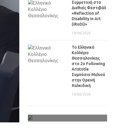
Συμμετοχή στο
Διεθνές Φεστιβάλ
«Reflection of
Disability in Art
(iRoDi)»
19/06/2026
Το Ελληνικό
Κολλέγιο
Θεσσαλονίκης
στο 2ο Following
Aristotle
Συμπόσιο Μελιού
στην Ορεινή
Χαλκιδική
19/06/2026
Φωτογραφίες-Video
Αρχείο Πολυμέσων