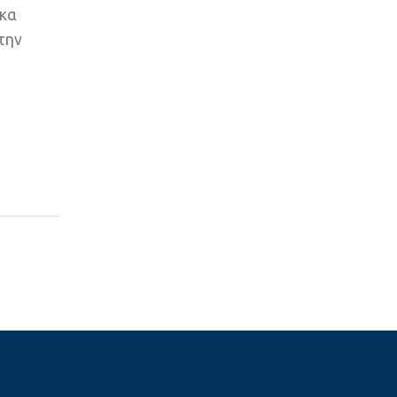
 κα
την