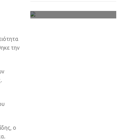
Ανθολόγια
ειότητα
θηκε την
ων
.
ου
ίδης, ο
α.