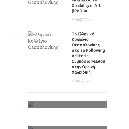
«Reflection of
Disability in Art
(iRoDi)»
19/06/2026
Το Ελληνικό
Κολλέγιο
Θεσσαλονίκης
στο 2ο Following
Aristotle
Συμπόσιο Μελιού
στην Ορεινή
Χαλκιδική
19/06/2026
Φωτογραφίες-Video
Αρχείο Πολυμέσων
Ανθολόγια