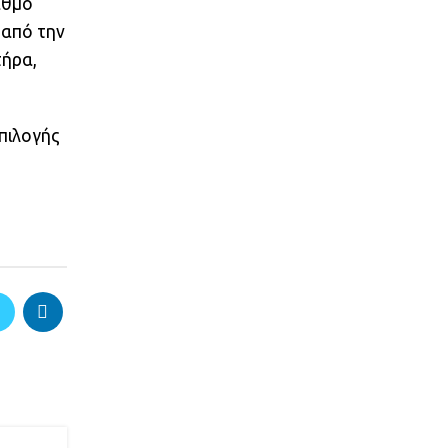
αθμό
 από την
τήρα,
πιλογής