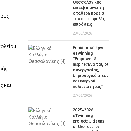
Θεσσαλονίκης
επιβεβαιώνει τη
σταθερή πορεία
σους
του στις υψηλές
επιδόσεις
29/06/2026
χολείου
Eυρωπαϊκό έργο
eTwinning
“Empower &
Inspire: Ένα ταξίδι
σής
συνεργασίας,
δημιουργικότητας
και ενεργού
ς και
πολιτειότητας”
27/06/2026
2025-2026
eTwinning
project: Citizens
of the future/