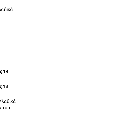
λαδικά
ς 14
ς 13
λλαδικά
ν του