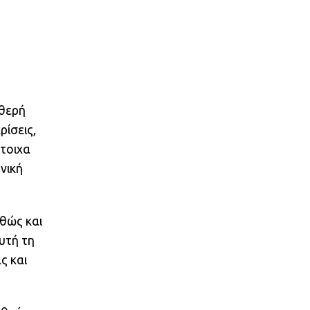
αθερή
ρίσεις,
στοιχα
νική
αθώς και
υτή τη
ς και