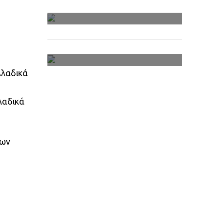
Αρχείο Πολυμέσων
Ανθολόγια
λλαδικά
λαδικά
χων