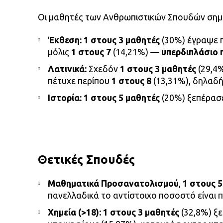
Οι μαθητές των Ανθρωπιστικών Σπουδών σημε
Έκθεση:
1 στους 3 μαθητές
(30%) έγραψε π
μόλις
1 στους 7
(14,21%) —
υπερδιπλάσιο
Λατινικά:
Σχεδόν
1 στους 3 μαθητές
(29,4%
πέτυχε περίπου
1 στους 8
(13,31%), δηλαδ
Ιστορία:
1 στους 5 μαθητές
(20%) ξεπέρασε
Θετικές Σπουδές
Μαθηματικά Προσανατολισμού
,
1 στους 5
πανελλαδικά το αντίστοιχο ποσοστό είναι 
Χημεία (>18):
1 στους 3 μαθητές
(32,8%) ξ