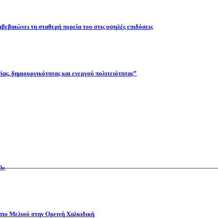
βεβαιώνει τη σταθερή πορεία του στις υψηλές επιδόσεις
ας, δημιουργικότητας και ενεργού πολιτειότητας”
)»
όσιο Μελιού στην Ορεινή Χαλκιδική