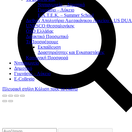
Νηπιαγωγείο – Δημοτικό
Γυμνάσιο – Λύκειο
Ε.Α.Τ.Ε.Κ. – Summer School
Διεθνές Απολυτήριο Αμερικάνικου Λυκείου – US D
UNESCO Θεσσαλονίκης
ÖSD Ελλάδας
Διδακτικό Προσωπικό
Τι Προσφέρουμε
Eκπαίδευση
Δραστηριότητες και Εγκαταστάσεις
Κοινωνική Προσφορά
Νηπιαγωγείο
Δημοτικό
Γυμνάσιο – Λύκειο
E-Collegio
Πλευρική στήλη
Κύλιση προς τα επάνω