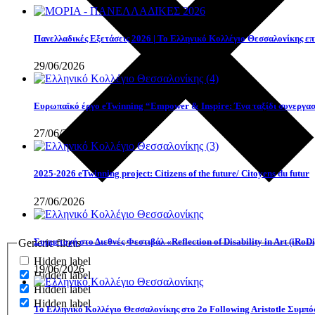
Πανελλαδικές Εξετάσεις 2026 | Το Ελληνικό Κολλέγιο Θεσσαλονίκης επι
29/06/2026
Eυρωπαϊκό έργο eTwinning “Empower & Inspire: Ένα ταξίδι συνεργασί
27/06/2026
2025-2026 eTwinning project: Citizens of the future/ Citoyens du futur
27/06/2026
Συμμετοχή στο Διεθνές Φεστιβάλ «Reflection of Disability in Art (iRoDi
Generic filters
Hidden label
19/06/2026
Hidden label
Hidden label
Hidden label
Το Ελληνικό Κολλέγιο Θεσσαλονίκης στο 2ο Following Aristotle Συμπ