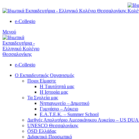
e-Collegio
Μενού
e-Collegio
Ο Εκπαιδευτικός Οργανισμός
Ποιοι Είμαστε
Η Tαυτότητά μας
Η Ιστορία μας
Τα Σχολεία μας
Νηπιαγωγείο – Δημοτικό
Γυμνάσιο – Λύκειο
Ε.Α.Τ.Ε.Κ. – Summer School
Διεθνές Απολυτήριο Αμερικάνικου Λυκείου – US D
UNESCO Θεσσαλονίκης
ÖSD Ελλάδας
Διδακτικό Προσωπικό