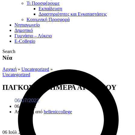
Τι Προσφέρουμε
Eκπαίδευση
Δραστηριότητες και Εγκαταστάσεις
Κοινωνική Προσφορά
Νηπιαγωγείο
Δημοτικό
Γυμνάσιο – Λύκειο
E-Collegio
Search
Νέα
Αρχική
»
Uncategorized
»
Uncategorized
ΠΑΓΚΟΣΜΙΑ ΗΜΕΡΑ ΑΥΤΙΣΜΟΥ
06/07/2022
06/07/2022
Ανάρτηση από
helleniccollege
06
Ιούλ
2022