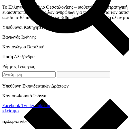
Το Ελληνικό Κολλέγιο Θεσσαλονίκης – υιοθετώντας τη στρατηγική 
ευαισθητοποίησης των νέων ανθρώπων για τα δικαιώματα των αυτισ
αφίσα με θέμα τον αυτισμό, επιβεβαιώνοντας τη δέσμευση όλων μας 
Υπεύθυνοι Καθηγητές
Βαγιωνάς Ιωάννης
Κοντογώγου Βασιλική
Πάση Αλεξάνδρα
Ράμμος Γεώργιος
Υπεύθυνη Εκπαιδευτικών Δράσεων
Κόντου-Φουντά Ιωάννα
Facebook
Twitter
linkedin
κλείσιμο
Πρόσφατα Νέα