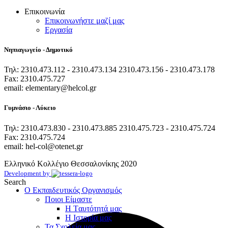
Επικοινωνία
Επικοινωνήστε μαζί μας
Εργασία
Νηπιαγωγείο - Δημοτικό
Τηλ: 2310.473.112 - 2310.473.134 2310.473.156 - 2310.473.178
Fax: 2310.475.727
email: elementary@helcol.gr
Γυμνάσιο - Λύκειο
Τηλ: 2310.473.830 - 2310.473.885 2310.475.723 - 2310.475.724
Fax: 2310.475.724
email: hel-col@otenet.gr
Ελληνικό Κολλέγιο Θεσσαλονίκης
2020
Development by
Search
Ο Εκπαιδευτικός Οργανισμός
Ποιοι Είμαστε
Η Tαυτότητά μας
Η Ιστορία μας
Τα Σχολεία μας