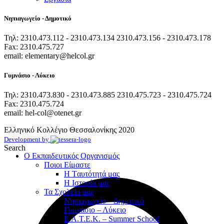
Νηπιαγωγείο - Δημοτικό
Τηλ: 2310.473.112 - 2310.473.134 2310.473.156 - 2310.473.178
Fax: 2310.475.727
email: elementary@helcol.gr
Γυμνάσιο - Λύκειο
Τηλ: 2310.473.830 - 2310.473.885 2310.475.723 - 2310.475.724
Fax: 2310.475.724
email: hel-col@otenet.gr
Ελληνικό Κολλέγιο Θεσσαλονίκης
2020
Development by
Search
Ο Εκπαιδευτικός Οργανισμός
Ποιοι Είμαστε
Η Tαυτότητά μας
Η Ιστορία μας
Τα Σχολεία μας
Νηπιαγωγείο – Δημοτικό
Γυμνάσιο – Λύκειο
Ε.Α.Τ.Ε.Κ. – Summer School