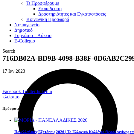
Τι Προσφέρουμε
Eκπαίδευση
Δραστηριότητες και Εγκαταστάσεις
Κοινωνική Προσφορά
Νηπιαγωγείο
Δημοτικό
Γυμνάσιο – Λύκειο
E-Collegio
Search
716DB02A-BD9B-4098-B38F-0D6AB2C29
17
Ιαν
2023
Facebook
Twitter
linkedin
κλείσιμο
Πρόσφατα Νέα
Πανελλαδικές Εξετάσεις 2026 | Το Ελληνικό Κολλέγιο Θεσσαλονίκης επι