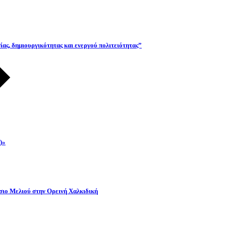
ας, δημιουργικότητας και ενεργού πολιτειότητας”
)»
όσιο Μελιού στην Ορεινή Χαλκιδική