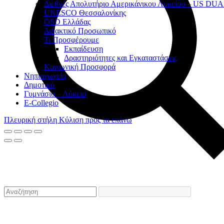
Διεθνές Απολυτήριο Αμερικάνικου Λυκείου – US D
UNESCO Θεσσαλονίκης
ÖSD Ελλάδας
Διδακτικό Προσωπικό
Τι Προσφέρουμε
Eκπαίδευση
Δραστηριότητες και Εγκαταστάσεις
Κοινωνική Προσφορά
Νηπιαγωγείο
Δημοτικό
Γυμνάσιο – Λύκειο
E-Collegio
Πλευρική στήλη
Κύλιση προς τα επάνω