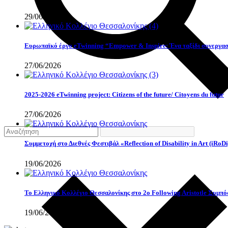
29/06/2026
Eυρωπαϊκό έργο eTwinning “Empower & Inspire: Ένα ταξίδι συνεργασί
27/06/2026
2025-2026 eTwinning project: Citizens of the future/ Citoyens du futur
27/06/2026
Συμμετοχή στο Διεθνές Φεστιβάλ «Reflection of Disability in Art (iRoDi
19/06/2026
Το Ελληνικό Κολλέγιο Θεσσαλονίκης στο 2ο Following Aristotle Συμπ
19/06/2026