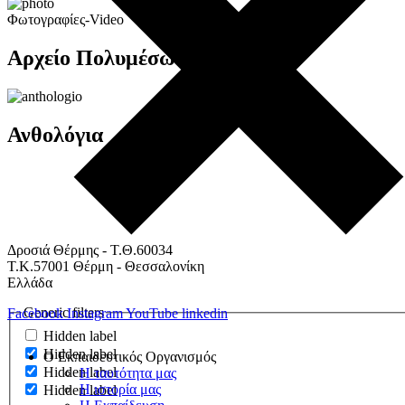
Φωτογραφίες-Video
Αρχείο Πολυμέσων
Ανθολόγια
Δροσιά Θέρμης - Τ.Θ.60034
Τ.Κ.57001 Θέρμη - Θεσσαλονίκη
Ελλάδα
Generic filters
Facebook
Instagram
YouTube
linkedin
Hidden label
Hidden label
Ο Εκπαιδευτικός Οργανισμός
Hidden label
Η ταυτότητα μας
Η ιστορία μας
Hidden label