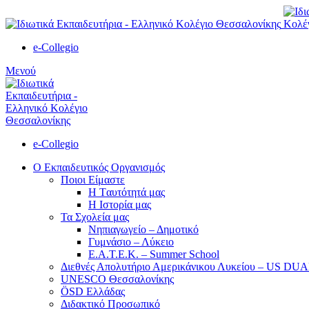
e-Collegio
Μενού
e-Collegio
Ο Εκπαιδευτικός Οργανισμός
Ποιοι Είμαστε
Η Tαυτότητά μας
Η Ιστορία μας
Τα Σχολεία μας
Νηπιαγωγείο – Δημοτικό
Γυμνάσιο – Λύκειο
Ε.Α.Τ.Ε.Κ. – Summer School
Διεθνές Απολυτήριο Αμερικάνικου Λυκείου – US D
UNESCO Θεσσαλονίκης
ÖSD Ελλάδας
Διδακτικό Προσωπικό