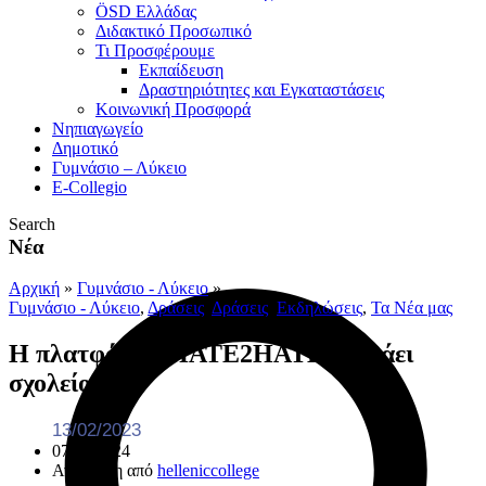
ÖSD Ελλάδας
Διδακτικό Προσωπικό
Τι Προσφέρουμε
Eκπαίδευση
Δραστηριότητες και Εγκαταστάσεις
Κοινωνική Προσφορά
Νηπιαγωγείο
Δημοτικό
Γυμνάσιο – Λύκειο
E-Collegio
Search
Νέα
Αρχική
»
Γυμνάσιο - Λύκειο
»
Γυμνάσιο - Λύκειο
,
Δράσεις
,
Δράσεις
,
Εκδηλώσεις
,
Τα Νέα μας
Η πλατφόρμα HATE2HATEEU πάει
σχολείο!
13/02/2023
07/02/2024
Ανάρτηση από
helleniccollege