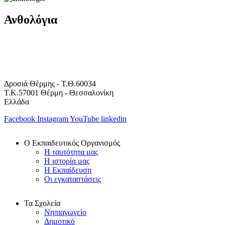
Ανθολόγια
Δροσιά Θέρμης - Τ.Θ.60034
Τ.Κ.57001 Θέρμη - Θεσσαλονίκη
Ελλάδα
Facebook
Instagram
YouTube
linkedin
Ο Εκπαιδευτικός Οργανισμός
Η ταυτότητα μας
Η ιστορία μας
Η Εκπαίδευση
Οι εγκαταστάσεις
Τα Σχολεία
Νηπιαγωγείο
Δημοτικό