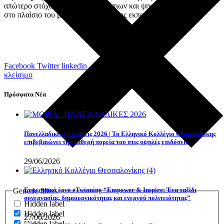
απώτερο στόχο την καλλιέργεια ήπιων και ψηφιακών δεξιοτήτων
στο πλαίσιο του μετασχηματισμού της εκπαίδευσης.
Facebook
Twitter
linkedin
κλείσιμο
Πρόσφατα Νέα
Πανελλαδικές Εξετάσεις 2026 | Το Ελληνικό Κολλέγιο Θεσσαλονίκης
επιβεβαιώνει τη σταθερή πορεία του στις υψηλές επιδόσεις
29/06/2026
Eυρωπαϊκό έργο eTwinning “Empower & Inspire: Ένα ταξίδι
Generic filters
συνεργασίας, δημιουργικότητας και ενεργού πολιτειότητας”
Hidden label
Hidden label
27/06/2026
Hidden label