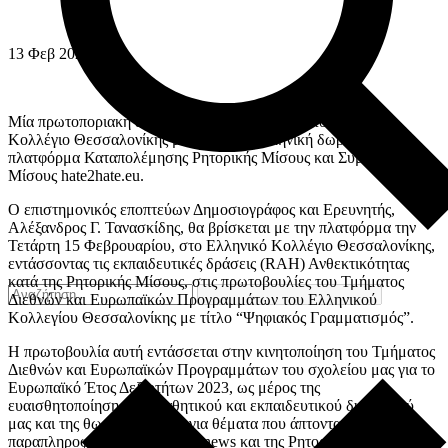
13
Φεβ
2023
Μία πρωτοποριακή εκπαιδευτική γέφυρα χτίζει το Ελληνικό
Κολλέγιο Θεσσαλονίκης με τη πρώτη ελληνική δωρεάν
πλατφόρμα Καταπολέμησης Ρητορικής Μίσους και Συμβόλων
Μίσους hate2hate.eu.
Ο επιστημονικός εποπτεύων Δημοσιογράφος και Ερευνητής,
Αλέξανδρος Γ. Τανασκίδης, θα βρίσκεται με την πλατφόρμα την
Τετάρτη 15 Φεβρουαρίου, στο Ελληνικό Κολλέγιο Θεσσαλονίκης,
εντάσσοντας τις εκπαιδευτικές δράσεις (RAH) Ανθεκτικότητας
κατά της Ρητορικής Μίσους, στις πρωτοβουλίες του Τμήματος
Διεθνών και Ευρωπαϊκών Προγραμμάτων του Ελληνικού
Κολλεγίου Θεσσαλονίκης με τίτλο “Ψηφιακός Γραμματισμός”.
H πρωτοβουλία αυτή εντάσσεται στην κινητοποίηση του Τμήματος
Διεθνών και Ευρωπαϊκών Προγραμμάτων του σχολείου μας για το
Ευρωπαϊκό Έτος Δεξιοτήτων 2023, ως μέρος της
ευαισθητοποίησης του μαθητικού και εκπαιδευτικού δυναμικού
μας και της θωράκισής τους για θέματα που άπτονται της
παραπληροφόρησης, των Fakenews και της Ρητορικής Μίσους, με