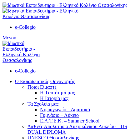
e-Collegio
Μενού
e-Collegio
Ο Εκπαιδευτικός Οργανισμός
Ποιοι Είμαστε
Η Tαυτότητά μας
Η Ιστορία μας
Τα Σχολεία μας
Νηπιαγωγείο – Δημοτικό
Γυμνάσιο – Λύκειο
Ε.Α.Τ.Ε.Κ. – Summer School
Διεθνές Απολυτήριο Αμερικάνικου Λυκείου – US
DUAL DIPLOMA
UNESCO Θεσσαλονίκης