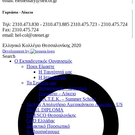
email: elementary@helcol.gr
Γυμνάσιο - Λύκειο
Τηλ: 2310.473.830 - 2310.473.885 2310.475.723 - 2310.475.724
Fax: 2310.475.724
email: hel-col@otenet.gr
Ελληνικό Κολλέγιο Θεσσαλονίκης
2020
Development by
Search
Ο Εκπαιδευτικός Οργανισμός
Ποιοι Είμαστε
Η Tαυτότητά μας
Η Ιστορία μας
Τα Σχολεία μας
Νηπιαγωγείο – Δημοτικό
Γυμνάσιο – Λύκειο
Ε.Α.Τ.Ε.Κ. – Summer School
Διεθνές Απολυτήριο Αμερικάνικου Λυκείου – US
DUAL DIPLOMA
UNESCO Θεσσαλονίκης
ÖSD Ελλάδας
Διδακτικό Προσωπικό
Τι Προσφέρουμε