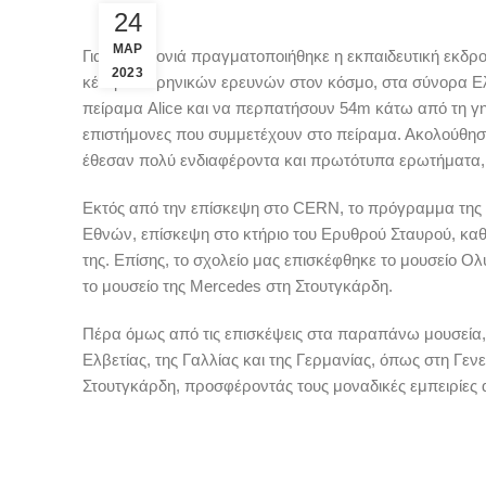
24
ΜΑΡ
Για 10η χρονιά πραγματοποιήθηκε η εκπαιδευτική εκδρ
2023
κέντρο πυρηνικών ερευνών στον κόσμο, στα σύνορα Ελβ
πείραμα Alice και να περπατήσουν 54m κάτω από τη γη 
επιστήμονες που συμμετέχουν στο πείραμα. Ακολούθησ
έθεσαν πολύ ενδιαφέροντα και πρωτότυπα ερωτήματα, δ
Εκτός από την επίσκεψη στο CERN, το πρόγραμμα της
Εθνών, επίσκεψη στο κτήριο του Ερυθρού Σταυρού, καθ
της. Επίσης, το σχολείο μας επισκέφθηκε το μουσείο Ο
το μουσείο της Mercedes στη Στουτγκάρδη.
Πέρα όμως από τις επισκέψεις στα παραπάνω μουσεία, 
Ελβετίας, της Γαλλίας και της Γερμανίας, όπως στη Γεν
Στουτγκάρδη, προσφέροντάς τους μοναδικές εμπειρίες