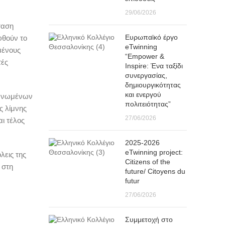
29/06/2026
ταση
Eυρωπαϊκό έργο
φθούν το
eTwinning
μένους
“Empower &
τές
Inspire: Ένα ταξίδι
συνεργασίας,
δημιουργικότητας
και ενεργού
 Ηνωμένων
πολιτειότητας”
ς λίμνης
27/06/2026
ι τέλος
2025-2026
eTwinning project:
λεις της
Citizens of the
 στη
future/ Citoyens du
futur
27/06/2026
Συμμετοχή στο