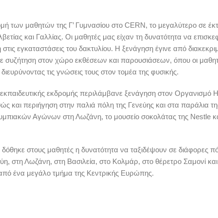
ομή των μαθητών της Γ’ Γυμνασίου στο CERN, το μεγαλύτερο σε έκ
ετίας και Γαλλίας. Οι μαθητές μας είχαν τη δυνατότητα να επισκε
στις εγκαταστάσεις του δακτυλίου. Η ξενάγηση έγινε από διακεκρι
ε συζήτηση στον χώρο εκθέσεων και παρουσιάσεων, όπου οι μαθη
ιευρύνοντας τις γνώσεις τους στον τομέα της φυσικής.
 εκπαιδευτικής εκδρομής περιλάμβανε ξενάγηση στον Οργανισμό
ώς και περιήγηση στην παλιά πόλη της Γενεύης και στα παράλια τη
λυμπιακών Αγώνων στη Λωζάνη, το μουσείο σοκολάτας της Nestle κα
δόθηκε στους μαθητές η δυνατότητα να ταξιδέψουν σε διάφορες πό
εύη, στη Λωζάνη, στη Βασιλεία, στο Κολμάρ, στο θέρετρο Σαμονί και
 από ένα μεγάλο τμήμα της Κεντρικής Ευρώπης.