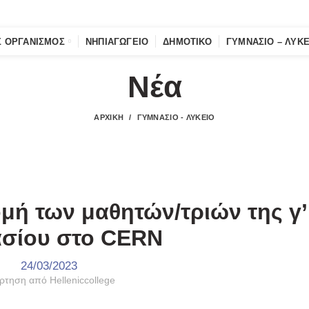
Σ ΟΡΓΑΝΙΣΜΌΣ
ΝΗΠΙΑΓΩΓΕΊΟ
ΔΗΜΟΤΙΚΌ
ΓΥΜΝΆΣΙΟ – ΛΎΚΕ
Νέα
ΑΡΧΙΚΉ
ΓΥΜΝΆΣΙΟ - ΛΎΚΕΙΟ
,
,
 - ΛΎΚΕΙΟ
ΔΡΆΣΕΙΣ
ΤΑ ΝΈΑ ΜΑΣ
μή των μαθητών/τριών της γ’
σίου στο CERN
24/03/2023
ρτηση από
Helleniccollege