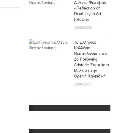
Διεθνές Φεστιβάλ
«Reflection of
Disability in Art
(iRoDi)»
19/06/2026
Το Ελληνικό
Κολλέγιο
Θεσσαλονίκης στο
2ο Following
Aristotle Συμπόσιο
Μελιού στην
Ορεινή Χαλκιδική
19/06/2026
Φωτογραφίες-Video
Αρχείο Πολυμέσων
Ανθολόγια