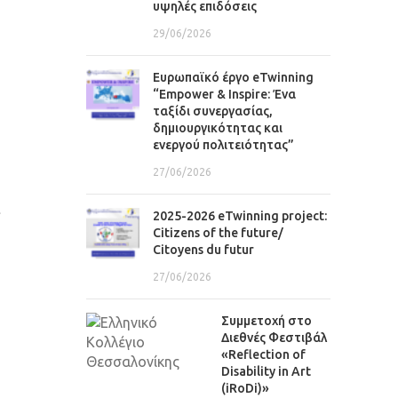
υψηλές επιδόσεις
29/06/2026
Eυρωπαϊκό έργο eTwinning
“Empower & Inspire: Ένα
ταξίδι συνεργασίας,
δημιουργικότητας και
ενεργού πολιτειότητας”
27/06/2026
α
2025-2026 eTwinning project:
Citizens of the future/
Citoyens du futur
27/06/2026
Συμμετοχή στο
Διεθνές Φεστιβάλ
«Reflection of
Disability in Art
(iRoDi)»