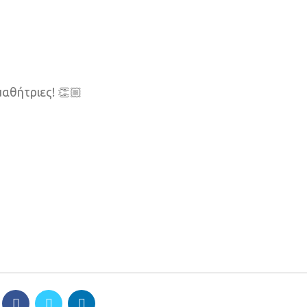
μαθήτριες! 👏🏼