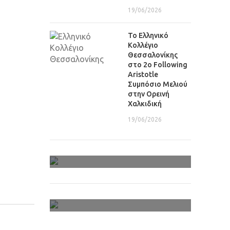
19/06/2026
Το Ελληνικό
Κολλέγιο
Θεσσαλονίκης
στο 2ο Following
Aristotle
Συμπόσιο Μελιού
στην Ορεινή
Χαλκιδική
19/06/2026
Φωτογραφίες-Video
Αρχείο Πολυμέσων
Ανθολόγια