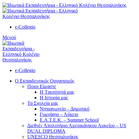
e-Collegio
Μενού
e-Collegio
Ο Εκπαιδευτικός Οργανισμός
Ποιοι Είμαστε
Η Tαυτότητά μας
Η Ιστορία μας
Τα Σχολεία μας
Νηπιαγωγείο – Δημοτικό
Γυμνάσιο – Λύκειο
Ε.Α.Τ.Ε.Κ. – Summer School
Διεθνές Απολυτήριο Αμερικάνικου Λυκείου – US
DUAL DIPLOMA
UNESCO Θεσσαλονίκης