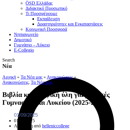
ÖSD Ελλάδας
Διδακτικό Προσωπικό
Τι Προσφέρουμε
Eκπαίδευση
Δραστηριότητες και Εγκαταστάσεις
Κοινωνική Προσφορά
Νηπιαγωγείο
Δημοτικό
Γυμνάσιο – Λύκειο
E-Collegio
Search
Νέα
Αρχική
»
Τα Νέα μας
»
Ανακοινώσεις
»
Ανακοινώσεις
,
Τα Νέα μας
Βιβλία και γραφική ύλη για μαθητές
Γυμνασίου και Λυκείου (2025-2026)
01/09/2025
01/09/2025
Ανάρτηση από
helleniccollege