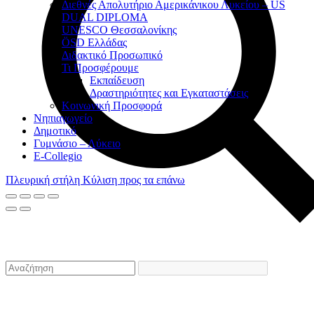
Διεθνές Απολυτήριο Αμερικάνικου Λυκείου – US
DUAL DIPLOMA
UNESCO Θεσσαλονίκης
ÖSD Ελλάδας
Διδακτικό Προσωπικό
Τι Προσφέρουμε
Eκπαίδευση
Δραστηριότητες και Εγκαταστάσεις
Κοινωνική Προσφορά
Νηπιαγωγείο
Δημοτικό
Γυμνάσιο – Λύκειο
E-Collegio
Πλευρική στήλη
Κύλιση προς τα επάνω