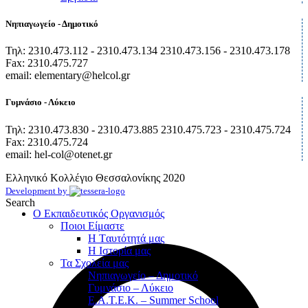
Νηπιαγωγείο - Δημοτικό
Τηλ: 2310.473.112 - 2310.473.134 2310.473.156 - 2310.473.178
Fax: 2310.475.727
email: elementary@helcol.gr
Γυμνάσιο - Λύκειο
Τηλ: 2310.473.830 - 2310.473.885 2310.475.723 - 2310.475.724
Fax: 2310.475.724
email: hel-col@otenet.gr
Ελληνικό Κολλέγιο Θεσσαλονίκης
2020
Development by
Search
Ο Εκπαιδευτικός Οργανισμός
Ποιοι Είμαστε
Η Tαυτότητά μας
Η Ιστορία μας
Τα Σχολεία μας
Νηπιαγωγείο – Δημοτικό
Γυμνάσιο – Λύκειο
Ε.Α.Τ.Ε.Κ. – Summer School