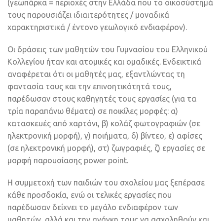
(γεωπάρκα = περιοχές στην Ελλάδα που το οικοσύστημά
τους παρουσιάζει ιδιαιτερότητες / μοναδικά
χαρακτηριστικά / έντονο γεωλογικό ενδιαφέρον).
Οι δράσεις των μαθητών του Γυμνασίου του Ελληνικού
Κολλεγίου ήταν και ατομικές και ομαδικές. Ενδεικτικά
αναφέρεται ότι οι μαθητές μας, εξαντλώντας τη
φαντασία τους και την επινοητικότητά τους,
παρέδωσαν στους καθηγητές τους εργασίες (για τα
τρία παραπάνω θέματα) σε ποικίλες μορφές: α)
κατασκευές από χαρτόνι, β) κολάζ φωτογραφιών (σε
ηλεκτρονική μορφή), γ) ποιήματα, δ) βίντεο, ε) αφίσες
(σε ηλεκτρονική μορφή), στ) ζωγραφιές, ζ) εργασίες σε
μορφή παρουσίασης power point.
Η συμμετοχή των παιδιών του σχολείου μας ξεπέρασε
κάθε προσδοκία, ενώ οι τελικές εργασίες που
παρέδωσαν δείχνει το μεγάλο ενδιαφέρον των
μαθητών, αλλά και την ανάγκη τους να ασχοληθούν και