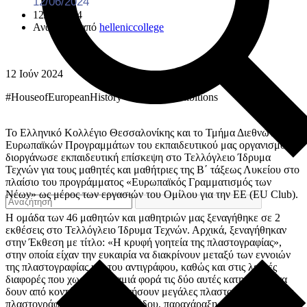
12/06/2024
12/06/2024
Ανάρτηση από
helleniccollege
12
Ιούν
2024
#HouseofEuropeanHistory #teloglionexhibitions
Το Ελληνικό Κολλέγιο Θεσσαλονίκης και το Τμήμα Διεθνών και
Ευρωπαϊκών Προγραμμάτων του εκπαιδευτικού μας οργανισμού
διοργάνωσε εκπαιδευτική επίσκεψη στο Τελλόγλειο Ίδρυμα
Τεχνών για τους μαθητές και μαθήτριες της Β΄ τάξεως Λυκείου στο
πλαίσιο του προγράμματος «Ευρωπαϊκός Γραμματισμός των
Νέων» ως μέρος των εργασιών του Ομίλου για την ΕΕ (
EU
Club
).
Η ομάδα των
46
μαθητών και μαθητριών μας ξεναγήθηκ
ε
σ
ε
2
εκθέσεις στο Τελλόγλειο Ίδρυμα Τεχνών
.
Αρχικά, ξεναγήθηκαν
στην Έκθεση με τίτλο: «Η κρυφή γοητεία της πλαστογραφίας»,
στην οποία είχαν την ευκαιρία να διακρίνουν μεταξύ των εννοιών
της πλαστογραφίας και του αντιγράφου, καθώς και στις λεπτές
διαφορές που χωρίζουν καμιά φορά τις δύο αυτές κατηγορίες, να
δουν
από κοντά και να μελετήσουν
μεγάλες πλαστογραφήσεις και
πλαστογράφους διεθνούς επιπέδου, παραχάραξη έργων τέχνης,