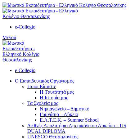
e-Collegio
Μενού
e-Collegio
Ο Εκπαιδευτικός Οργανισμός
Ποιοι Είμαστε
Η Tαυτότητά μας
Η Ιστορία μας
Τα Σχολεία μας
Νηπιαγωγείο – Δημοτικό
Γυμνάσιο – Λύκειο
Ε.Α.Τ.Ε.Κ. – Summer School
Διεθνές Απολυτήριο Αμερικάνικου Λυκείου – US
DUAL DIPLOMA
UNESCO Θεσσαλονίκης