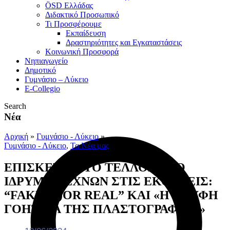
ÖSD Ελλάδας
Διδακτικό Προσωπικό
Τι Προσφέρουμε
Eκπαίδευση
Δραστηριότητες και Εγκαταστάσεις
Κοινωνική Προσφορά
Νηπιαγωγείο
Δημοτικό
Γυμνάσιο – Λύκειο
E-Collegio
Search
Νέα
Αρχική
»
Γυμνάσιο - Λύκειο
»
Γυμνάσιο - Λύκειο
,
Τα Νέα μας
ΕΠΙΣΚΕΨΗ ΣΤΟ ΤΕΛΛΟΓΛΕΙΟ
ΙΔΡΥΜΑ ΤΕΧΝΩΝ ΣΤΙΣ EΚΘΕΣΕΙΣ:
“FAKE (F)OR REAL” ΚΑΙ «Η ΚΡΥΦΗ
ΓΟΗΤΕΙΑ ΤΗΣ ΠΛΑΣΤΟΓΡΑΦΙΑΣ»