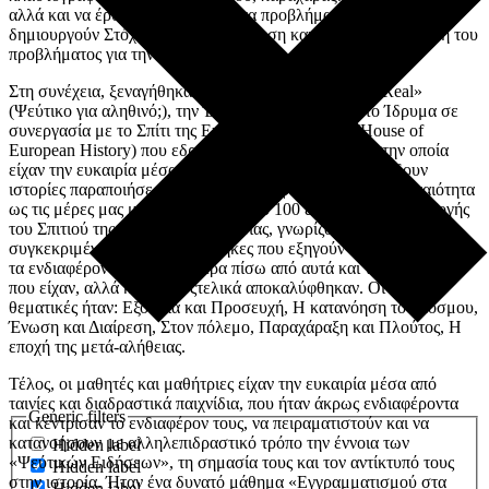
αλλά και να έρθουν
σε επαφή με τα προβλήματα που
αυτές
δημιουργούν Στόχος ήταν η ενημέρωση και η συνειδητοποίηση του
προβλήματος για την αντιμετώπισή του.
Στη συνέχεια
,
ξ
εναγήθηκαν στην Έκθεση
“
F
ake (f)or Real
»
(Ψεύτικο για αληθινό;)
, την
Έ
κθεση που φιλοξενεί το Ίδρυμα
σε
συνεργασία με το Σπίτι της Ευρωπαϊκής Ιστορίας (
House
of
European
History
) που εδρεύει στις Βρυξέλλες
,
και
στην οποία
είχαν την ευκαιρία μέσα από έξι θεματικές ενότητες να δουν
ιστορίες παραποιήσεων και πλαστογραφήσεων από την αρχαιότητα
ως τις μέρες
μας
με περισσότερα από 100 εκθέματα της Συλλογής
του Σπιτιού της Ευρωπαϊκής Ιστορίας
, γνωρίζοντας
τις
συγκεκριμένες ιστορικές συνθήκες που εξηγούν την
εμφάνισή τους,
τα ενδιαφέροντα και τα κίνητρα πίσω από αυτά και τον αντίκτυπο
που είχαν
, αλλά και το πώς
τελικά αποκαλύφθηκαν.
Οι έξι
θεματικές ήταν:
Εξουσία και Προσευχή, Η κατανόηση του κόσμου,
Ένωση και Διαίρεση, Στον πόλεμο, Παραχάραξη και Πλούτος, Η
εποχή της μετά-αλήθειας
.
Τέλος, οι μαθητές και μαθήτριες είχαν την ευκαιρία μέσα από
ταινίες και διαδραστικά παιχνίδια
, που
ήταν άκρως ενδιαφέροντα
Generic filters
και κέντρισαν το ενδιαφέρον
τους, να πειραματιστούν και να
κατανοήσουν με αλληλεπιδραστικό τρόπο την έννοια των
Hidden label
«Ψεύτικών Ειδήσεων», τη σημασία τους και τον αντίκτυπό τους
Hidden label
στην ιστορία. Ήταν ένα δυνατό μάθημα «Εγγραμματισμού στα
Hidden label