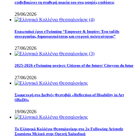
επιβεβαιώνει τη σταθερή πορεία του στις υψηλές επιδόσεις
29/06/2026
Eυρωπαϊκό έργο eTwinning “Empower & Inspire: Ένα ταξίδι
συνεργασίας, δημιουργικότητας και ενεργού πολιτειότητας”
27/06/2026
2025-2026 eTwinning project: Citizens of the future/ Citoyens du futur
27/06/2026
Συμμετοχή στο Διεθνές Φεστιβάλ «Reflection of Disability in Art
(iRoDi)»
19/06/2026
Το Ελληνικό Κολλέγιο Θεσσαλονίκης στο 2ο Following Aristotle
Συμπόσιο Μελιού στην Ορεινή Χαλκιδική