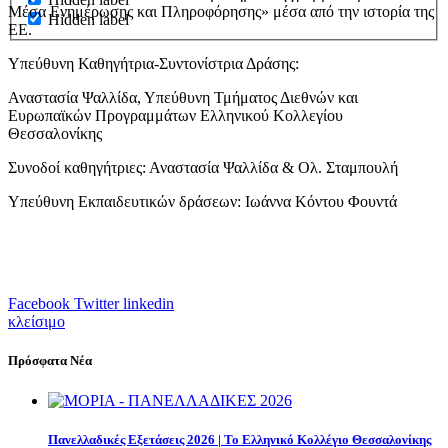
Μέσα Ενημέρωσης και Πληροφόρησης» μέσα από την ιστορία της
Hidden label
ΕΕ.
Υπεύθυνη Καθηγήτρια-Συντονίστρια Δράσης:
Αναστασία Ψαλλίδα, Υπεύθυνη Τμήματος Διεθνών και
Ευρωπαϊκών Προγραμμάτων Ελληνικού Κολλεγίου
Θεσσαλονίκης
Συνοδοί καθηγήτριες:
Αναστασία Ψαλλίδα & Ολ. Σταμπουλή
Y
πεύθυνη
Εκπαιδευτικών
δράσεων: Ιωάννα Κόντου Φουντά
Facebook
Twitter
linkedin
κλείσιμο
Πρόσφατα Νέα
Πανελλαδικές Εξετάσεις 2026 | Το Ελληνικό Κολλέγιο Θεσσαλονίκης