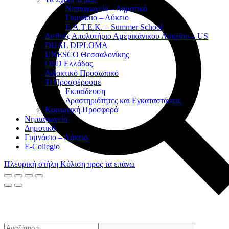
Νηπιαγωγείο – Δημοτικό
Γυμνάσιο – Λύκειο
Ε.Α.Τ.Ε.Κ. – Summer School
Διεθνές Απολυτήριο Αμερικάνικου Λυκείου – US
DUAL DIPLOMA
UNESCO Θεσσαλονίκης
ÖSD Ελλάδας
Διδακτικό Προσωπικό
Τι Προσφέρουμε
Eκπαίδευση
Δραστηριότητες και Εγκαταστάσεις
Κοινωνική Προσφορά
Νηπιαγωγείο
Δημοτικό
Γυμνάσιο – Λύκειο
E-Collegio
Πλευρική στήλη
Κύλιση προς τα επάνω