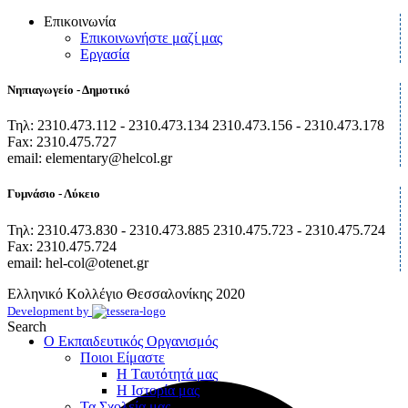
Επικοινωνία
Επικοινωνήστε μαζί μας
Εργασία
Νηπιαγωγείο - Δημοτικό
Τηλ: 2310.473.112 - 2310.473.134 2310.473.156 - 2310.473.178
Fax: 2310.475.727
email: elementary@helcol.gr
Γυμνάσιο - Λύκειο
Τηλ: 2310.473.830 - 2310.473.885 2310.475.723 - 2310.475.724
Fax: 2310.475.724
email: hel-col@otenet.gr
Ελληνικό Κολλέγιο Θεσσαλονίκης
2020
Development by
Search
Ο Εκπαιδευτικός Οργανισμός
Ποιοι Είμαστε
Η Tαυτότητά μας
Η Ιστορία μας
Τα Σχολεία μας