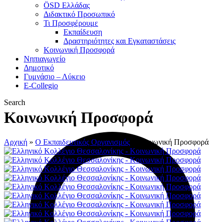
ÖSD Ελλάδας
Διδακτικό Προσωπικό
Τι Προσφέρουμε
Eκπαίδευση
Δραστηριότητες και Εγκαταστάσεις
Κοινωνική Προσφορά
Νηπιαγωγείο
Δημοτικό
Γυμνάσιο – Λύκειο
E-Collegio
Search
Κοινωνική Προσφορά
Αρχική
»
Ο Εκπαιδευτικός Οργανισμός
»
Κοινωνική Προσφορά