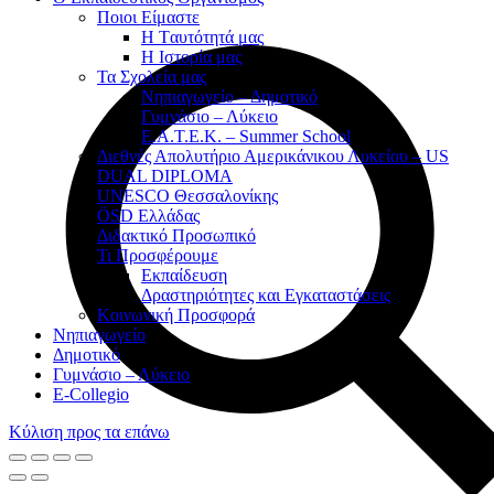
Ποιοι Είμαστε
Η Tαυτότητά μας
Η Ιστορία μας
Τα Σχολεία μας
Νηπιαγωγείο – Δημοτικό
Γυμνάσιο – Λύκειο
Ε.Α.Τ.Ε.Κ. – Summer School
Διεθνές Απολυτήριο Αμερικάνικου Λυκείου – US
DUAL DIPLOMA
UNESCO Θεσσαλονίκης
ÖSD Ελλάδας
Διδακτικό Προσωπικό
Τι Προσφέρουμε
Eκπαίδευση
Δραστηριότητες και Εγκαταστάσεις
Κοινωνική Προσφορά
Νηπιαγωγείο
Δημοτικό
Γυμνάσιο – Λύκειο
E-Collegio
Κύλιση προς τα επάνω