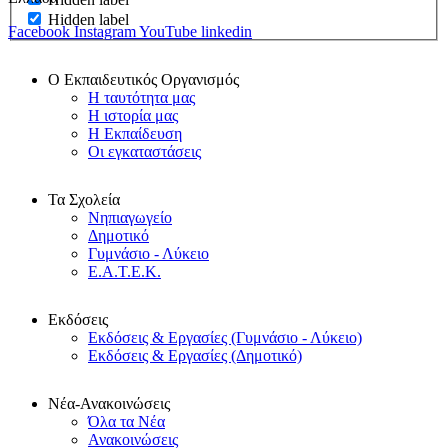
Hidden label
Facebook
Instagram
YouTube
linkedin
Ο Εκπαιδευτικός Οργανισμός
Η ταυτότητα μας
Η ιστορία μας
Η Εκπαίδευση
Οι εγκαταστάσεις
Τα Σχολεία
Νηπιαγωγείο
Δημοτικό
Γυμνάσιο - Λύκειο
Ε.Α.Τ.Ε.Κ.
Εκδόσεις
Εκδόσεις & Εργασίες (Γυμνάσιο - Λύκειο)
Εκδόσεις & Εργασίες (Δημοτικό)
Νέα-Ανακοινώσεις
Όλα τα Νέα
Ανακοινώσεις