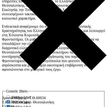
υπηρεσίες τους στο χώρο. Ακόμη, το Ελληνικό Κολλέγιο
Θεσσαλονίκης, σε συνεργασία με κοινωνικούς φορείς, την
Εκκλησία, την Τοπική και Νομαρχιακή Αυτοδιοίκηση
συνεισφέρουν τακτικά και επιχορηγούν δράσεις με έντονο
κοινωνικό χαρακτήρα.
Ενδεικτικά αναφέρουμε ότι στο πλαίσιο της εκπαιδευτικής
δραστηριότητας του Ελληνικού Κολλεγίου ιδρύθηκε και λειτουργεί
στη Χότσιστα Κορυτσάς στη Βόρεια Ήπειρο Ελληνικό
Φροντιστήριο. Οι μαθητές που φοιτούν έχουν τη δυνατότητα να
σπουδάζουν την ελληνική γλώσσα και να μετέχουν στον
διαχρονικό ελληνικό πολιτισμό. Το Ελληνικό Κολλέγιο
Θεσσαλονίκης έχει αναλάβει εξ ολοκλήρου τις δαπάνες
συντήρησης, λειτουργίας και οργάνωσης του παραπάνω
Φροντιστηρίου, ώστε τα ελληνόπουλα που φοιτούν σε αυτό
απρόσκοπτα και χωρίς καμία οικονομική επιβάρυνση να
αφοσιώνονται στο μαθητικό τους έργο.
Generic filters
Hidden label
Δροσιά Θέρμης - Τ.Θ.60034
Hidden label
Τ.Κ.57001 Θέρμη - Θεσσαλονίκη
Ελλάδα
Hidden label