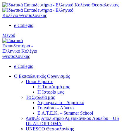
e-Collegio
Μενού
e-Collegio
Ο Εκπαιδευτικός Οργανισμός
Ποιοι Είμαστε
Η Tαυτότητά μας
Η Ιστορία μας
Τα Σχολεία μας
Νηπιαγωγείο – Δημοτικό
Γυμνάσιο – Λύκειο
Ε.Α.Τ.Ε.Κ. – Summer School
Διεθνές Απολυτήριο Αμερικάνικου Λυκείου – US
DUAL DIPLOMA
UNESCO Θεσσαλονίκης